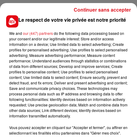
Continuer sans accepter
3
4
5
6
7
8
9
Le respect de votre vie privée est notre priorité
We and
our (447) partners
do the following data processing based on
L'INFO DE LA RÉGION
your consent and/or our legitimate interest: Store and/or access
information on a device; Use limited data to select advertising; Create
profiles for personalised advertising; Use profiles to select personalised
advertising; Measure advertising performance; Measure content
performance; Understand audiences through statistics or combinations
of data from different sources; Develop and improve services; Create
profiles to personalise content; Use profiles to select personalised
content; Use limited data to select content; Ensure security, prevent and
detect fraud, and fix errors; Deliver and present advertising and content;
Save and communicate privacy choices. These technologies may
process personal data such as IP address and browsing data to offer
following functionalities: Identify devices based on information actively
Béthune: Enquête pour homicide
requested; Use precise geolocation data; Match and combine data from
volontaire en cours, après la...
other data sources; Link different devices; Identify devices based on
information transmitted automatically.
Vous pouvez accepter en cliquant sur "Accepter et fermer", ou affiner en
sélectionnant les finalités et/ou partenaires dans "Gérer mes choix".