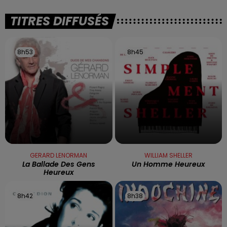
TITRES DIFFUSÉS
8h53
8h53
8h45
8h45
GERARD LENORMAN
WILLIAM SHELLER
La Ballade Des Gens
Un Homme Heureux
Heureux
8h42
8h42
8h38
8h38