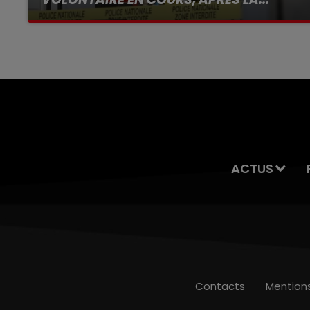
Selon les premiers éléments, le logement
servait à des prostituées
ACTUS
Contacts
Mention