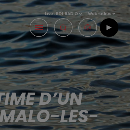
Live :
RDL RADIO
Webradios
TIME D’UN
 MALO-LES-