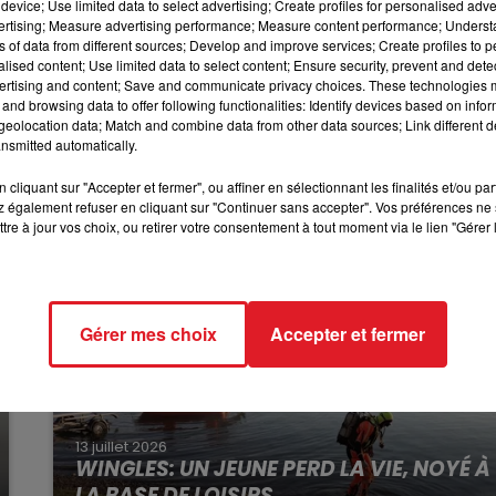
device; Use limited data to select advertising; Create profiles for personalised adver
la saison estivale.
vertising; Measure advertising performance; Measure content performance; Unders
ns of data from different sources; Develop and improve services; Create profiles to 
plage de Wimereux a pu être sauvée
. Elle a été hospitalis
10h00 - 12h00
alised content; Use limited data to select content; Ensure security, prevent and detect
RDL WEEKEND
ertising and content; Save and communicate privacy choices. These technologies
 sauvé de la noyade à Wimereux
alors qu'il était en train d
and browsing data to offer following functionalities: Identify devices based on infor
eolocation data; Match and combine data from other data sources; Link different de
nsmitted automatically.
cliquant sur "Accepter et fermer", ou affiner en sélectionnant les finalités et/ou pa
 également refuser en cliquant sur "Continuer sans accepter". Vos préférences ne 
tre à jour vos choix, ou retirer votre consentement à tout moment via le lien "Gérer 
Gérer mes choix
Accepter et fermer
13 juillet 2026
WINGLES: UN JEUNE PERD LA VIE, NOYÉ À
LA BASE DE LOISIRS