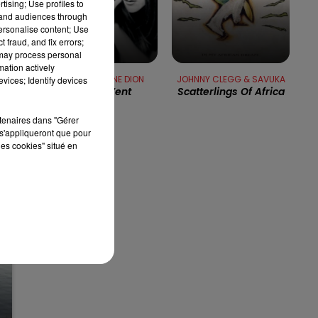
tising; Use profiles to
tand audiences through
personalise content; Use
ée
7h00 - 10h00
 fraud, and fix errors;
RDL WEEK-END
 may process personal
e
mation actively
GAROU & CELINE DION
JOHNNY CLEGG & SAVUKA
vices; Identify devices
Sous Le Vent
Scatterlings Of Africa
rtenaires dans "Gérer
s'appliqueront que pour
les cookies" situé en