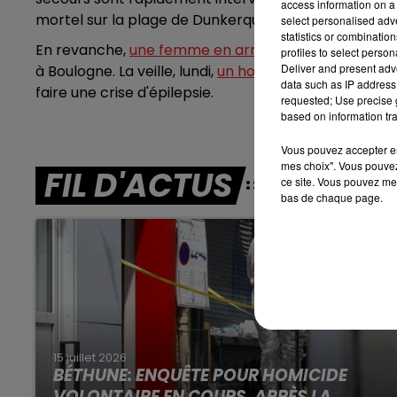
access information on a 
mortel sur la plage de Dunkerque depuis le début de 
select personalised ad
statistics or combinatio
En revanche,
une femme en arrêt cardiaque sur la 
7h00 - 10h00
profiles to select person
RDL WEEK-END
Deliver and present adv
à Boulogne. La veille, lundi,
un homme avait déjà été
data such as IP address 
faire une crise d'épilepsie.
requested; Use precise g
based on information tra
Vous pouvez accepter en 
mes choix". Vous pouvez
FIL D'ACTUS
ce site. Vous pouvez met
bas de chaque page.
15 juillet 2026
BÉTHUNE: ENQUÊTE POUR HOMICIDE
VOLONTAIRE EN COURS, APRÈS LA...