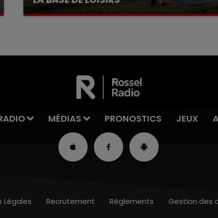
La victime a coulé à pic
RADIO
MÉDIAS
PRONOSTICS
JEUX
s Légales
Recrutement
Règlements
Gestion des 