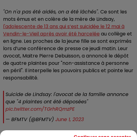
"On n'a pas été aidés, on a été lâchés".
Ce sont les
mots émus et en colère de la mère de Lindsay,
l'adolescente de 13 ans qui s’est suicidée le 12 mai à
Vendin-le-Vieil après avoir été harcelée
au collège et
en ligne. Les proches de la jeune fille se sont exprimés
lors d’une conférence de presse ce jeudi matin. Leur
avocat, Maitre Pierre Debuisson, a annoncé le dépôt
de quatre plaintes pour "non-assistance à personne
en péril". Il interpelle les pouvoirs publics et pointe leur
responsabilité.
Suicide de Lindsay: l'avocat de la famille annonce
que "4 plaintes ont été déposées"
pic.twitter.com/TGrhRQmzPE
— BFMTV (@BFMTV)
June 1, 2023
Ces plaintes visent le principal du collège,
Continuer sans accepter