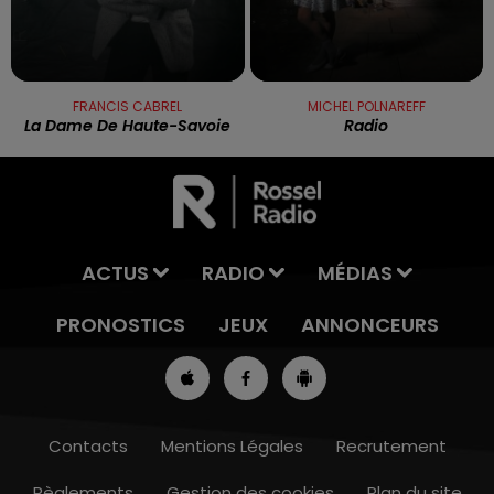
FRANCIS CABREL
MICHEL POLNAREFF
La Dame De Haute-Savoie
Radio
ACTUS
RADIO
MÉDIAS
PRONOSTICS
JEUX
ANNONCEURS
Contacts
Mentions Légales
Recrutement
Règlements
Gestion des cookies
Plan du site