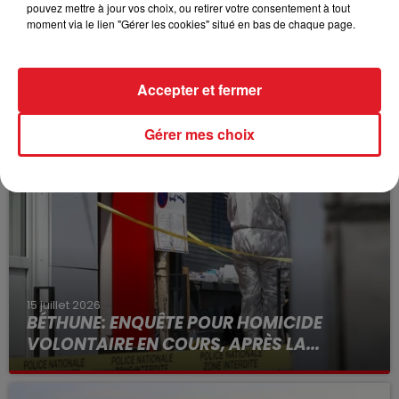
Même après le drame, Lindsay, sa famille et sa
pouvez mettre à jour vos choix, ou retirer votre consentement à tout
meilleure amie Maylis, continuent à recevoir des
moment via le lien "Gérer les cookies" situé en bas de chaque page.
insultes et des menaces.
Accepter et fermer
FIL D'ACTUS
Gérer mes choix
15 juillet 2026
BÉTHUNE: ENQUÊTE POUR HOMICIDE
VOLONTAIRE EN COURS, APRÈS LA...
Selon les premiers éléments, le logement servait
à des prostituées