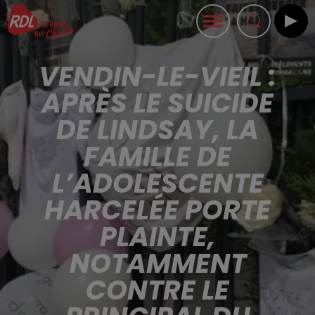
VENDIN-LE-VIEIL :
APRÈS LE SUICIDE
DE LINDSAY, LA
FAMILLE DE
L’ADOLESCENTE
HARCELÉE PORTE
PLAINTE,
NOTAMMENT
CONTRE LE