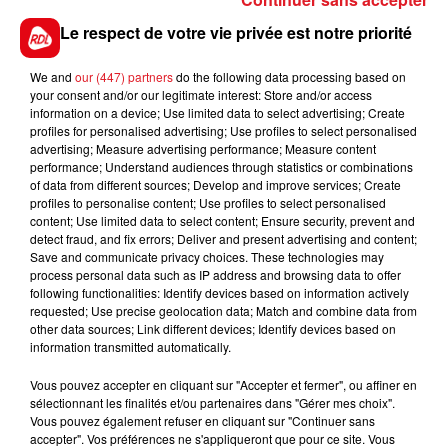
l'académie de Lille, les policiers chargés d'une
Le respect de votre vie privée est notre priorité
première plainte et Facebook et Instagram France.
Cinq personnes sont mises en examen, quatre
We and
our (447) partners
do the following data processing based on
mineurs et un majeur
.
your consent and/or our legitimate interest: Store and/or access
information on a device; Use limited data to select advertising; Create
profiles for personalised advertising; Use profiles to select personalised
En visite dans le Pas-de-Calais, à Lapugnoy, ce jeudi
advertising; Measure advertising performance; Measure content
matin, le porte-parole du gouvernement a réagi.
performance; Understand audiences through statistics or combinations
of data from different sources; Develop and improve services; Create
Selon lui, la question du harcèlement scolaire est
“une
profiles to personalise content; Use profiles to select personalised
urgence absolue".
Il faut mieux accompagner les
content; Use limited data to select content; Ensure security, prevent and
enfants”
mais aussi
“les parents d’enfants harceleurs”
detect fraud, and fix errors; Deliver and present advertising and content;
Save and communicate privacy choices. These technologies may
a déclaré Olivier Véran.
process personal data such as IP address and browsing data to offer
following functionalities: Identify devices based on information actively
requested; Use precise geolocation data; Match and combine data from
Lutter contre le harcèlement à l'école: "C'est une
other data sources; Link different devices; Identify devices based on
urgence absolue" déclare Olivier Véran
information transmitted automatically.
pic.twitter.com/QPVlGQYlnh
Vous pouvez accepter en cliquant sur "Accepter et fermer", ou affiner en
— BFMTV (@BFMTV)
June 1, 2023
sélectionnant les finalités et/ou partenaires dans "Gérer mes choix".
Vous pouvez également refuser en cliquant sur "Continuer sans
accepter". Vos préférences ne s'appliqueront que pour ce site. Vous