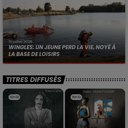
13 juillet 2026
WINGLES: UN JEUNE PERD LA VIE, NOYÉ À
LA BASE DE LOISIRS
La victime a coulé à pic
TITRES DIFFUSÉS
16h19
16h19
16h10
16h10