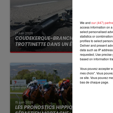
We and
our (447) partn
access information on a 
select personalised ad
17 juin 2026
statistics or combinatio
COUDEKERQUE-BRANCHE: UN JEUNE À
profiles to select person
TROTTINETTE DANS UN ÉTAT CRITIQUE
Deliver and present adv
data such as IP address 
requested; Use precise g
based on information tra
Vous pouvez accepter en 
mes choix". Vous pouvez
ce site. Vous pouvez met
bas de chaque page.
15 juin 2026
LES PRONOSTICS HIPPIQUES DE