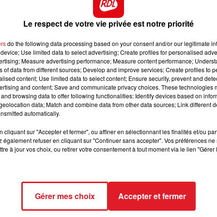
Le respect de votre vie privée est notre priorité
ers
do the following data processing based on your consent and/or our legitimate int
16 juin 2026
device; Use limited data to select advertising; Create profiles for personalised adver
LES PRONOSTICS HIPPIQUES DE
vertising; Measure advertising performance; Measure content performance; Unders
ns of data from different sources; Develop and improve services; Create profiles to 
SÉBASTIEN MORTAGNE : MERCREDI 17
alised content; Use limited data to select content; Ensure security, prevent and detect
JUIN
ertising and content; Save and communicate privacy choices. These technologies
and browsing data to offer following functionalities: Identify devices based on infor
eolocation data; Match and combine data from other data sources; Link different de
nsmitted automatically.
cliquant sur "Accepter et fermer", ou affiner en sélectionnant les finalités et/ou pa
 également refuser en cliquant sur "Continuer sans accepter". Vos préférences ne 
tre à jour vos choix, ou retirer votre consentement à tout moment via le lien "Gérer 
Gérer mes choix
Accepter et fermer
15 juin 2026
AIRE-SUR-LA-LYS: UN HOMME A PERDU