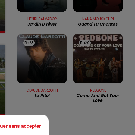
13h00 - 16h00
LES APRÈS-MIDI QUI CHANTENT
HENRI SALVADOR
NANA MOUSKOURI
Jardin D'hiver
Quand Tu Chantes
5h23
5h23
5h20
5h20
CLAUDE BARZOTTI
REDBONE
Le Rital
Come And Get Your
Love
uer sans accepter