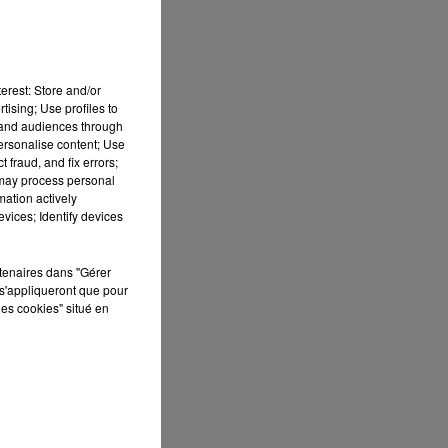
erest: Store and/or
tising; Use profiles to
tand audiences through
personalise content; Use
 fraud, and fix errors;
 may process personal
mation actively
vices; Identify devices
rtenaires dans "Gérer
s'appliqueront que pour
les cookies" situé en