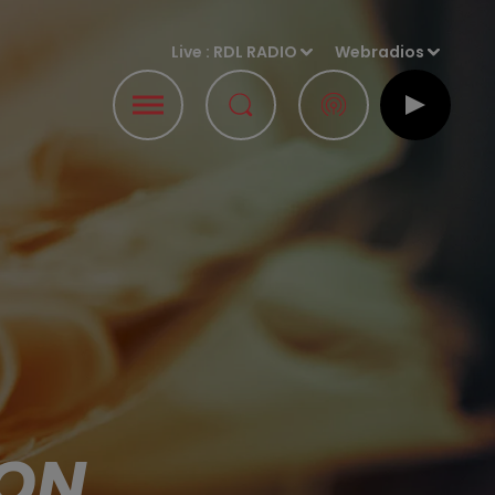
Live :
RDL RADIO
Webradios
ION