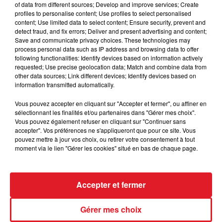
SAMEDI 20 AVRIL
of data from different sources; Develop and improve services; Create
profiles to personalise content; Use profiles to select personalised
content; Use limited data to select content; Ensure security, prevent and
detect fraud, and fix errors; Deliver and present advertising and content;
Save and communicate privacy choices. These technologies may
process personal data such as IP address and browsing data to offer
following functionalities: Identify devices based on information actively
requested; Use precise geolocation data; Match and combine data from
other data sources; Link different devices; Identify devices based on
information transmitted automatically.
8 avril 2024
Vous pouvez accepter en cliquant sur "Accepter et fermer", ou affiner en
LONGUENESSE: LES AGENTS
sélectionnant les finalités et/ou partenaires dans "Gérer mes choix".
Vous pouvez également refuser en cliquant sur "Continuer sans
PÉNITENTIAIRES EN GRÈVE
accepter". Vos préférences ne s'appliqueront que pour ce site. Vous
pouvez mettre à jour vos choix, ou retirer votre consentement à tout
moment via le lien "Gérer les cookies" situé en bas de chaque page.
Accepter et fermer
Gérer mes choix