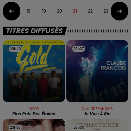
18
19
20
21
22
23
24
TITRES DIFFUSÉS
23h40
23h40
23h37
23h37
GOLD
CLAUDE FRANÇOIS
Plus Près Des Étoiles
Je Vais À Rio
23h33
23h33
23h30
23h30