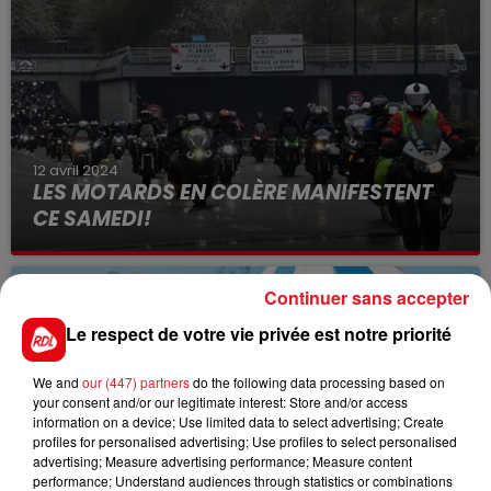
12 avril 2024
LES MOTARDS EN COLÈRE MANIFESTENT
CE SAMEDI!
Continuer sans accepter
Le respect de votre vie privée est notre priorité
We and
our (447) partners
do the following data processing based on
your consent and/or our legitimate interest: Store and/or access
information on a device; Use limited data to select advertising; Create
profiles for personalised advertising; Use profiles to select personalised
10 avril 2024
advertising; Measure advertising performance; Measure content
BAGATELLE PRÉPARE SA RÉOUVERTURE, LE
performance; Understand audiences through statistics or combinations