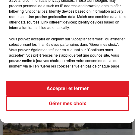
Save and communicate privacy choices. These technologies may
process personal data such as IP address and browsing data to offer
following functionalities: Identify devices based on information actively
requested; Use precise geolocation data; Match and combine data from
other data sources; Link different devices; Identify devices based on
FIL D'ACTUS
information transmitted automatically.
Vous pouvez accepter en cliquant sur "Accepter et fermer", ou affiner en
sélectionnant les finalités et/ou partenaires dans "Gérer mes choix".
Vous pouvez également refuser en cliquant sur "Continuer sans
accepter". Vos préférences ne s'appliqueront que pour ce site. Vous
pouvez mettre à jour vos choix, ou retirer votre consentement à tout
moment via le lien "Gérer les cookies" situé en bas de chaque page.
15 juillet 2026
Accepter et fermer
BÉTHUNE: ENQUÊTE POUR HOMICIDE
VOLONTAIRE EN COURS, APRÈS LA...
Gérer mes choix
Selon les premiers éléments, le logement servait
à des prostituées