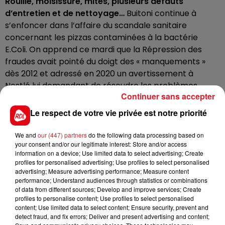
Rouille, moisissure, mites, plusieurs défauts
d’entretien et de nettoyage…
Buitoni continue à
s’enfoncer dans l’affaire du scandale sanitaire
concernant les pizzas contaminées à la bactérie
E.Coli. On apprend ce mardi que la Répression des
fraudes avait pointé du doigt des « manquements »
dès 2012 et adressé en 2020 un avertissement à
Nestlé lui demandant de résoudre les problèmes
Continuer sans accepter
d’hygiène dans l’usine Buitoni de Caudry, au cœur du
scandale sanitaire.
Le respect de votre vie privée est notre priorité
La préfecture du Nord a interdit l’activité de cette
We and
our (447) partners
do the following data processing based on
your consent and/or our legitimate interest: Store and/or access
usine début avril, après que les autorités ont établi
un
information on a device; Use limited data to select advertising; Create
lien entre la consommation des pizzas Fraich’up
profiles for personalised advertising; Use profiles to select personalised
et plusieurs cas graves de contaminations à la
advertising; Measure advertising performance; Measure content
performance; Understand audiences through statistics or combinations
bactérie E.Coli
. Deux enfants sont mêmes morts en
of data from different sources; Develop and improve services; Create
février. La production est toujours à l’arrêt.
Une
profiles to personalise content; Use profiles to select personalised
information judiciaire est en cours
, notamment pour
content; Use limited data to select content; Ensure security, prevent and
detect fraud, and fix errors; Deliver and present advertising and content;
homicide et blessures involontaires.