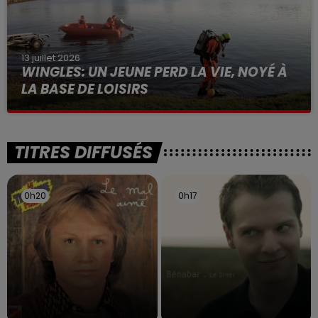
13 juillet 2026
WINGLES: UN JEUNE PERD LA VIE, NOYÉ À
LA BASE DE LOISIRS
La victime a coulé à pic
TITRES DIFFUSÉS
0h20
0h20
0h17
0h17