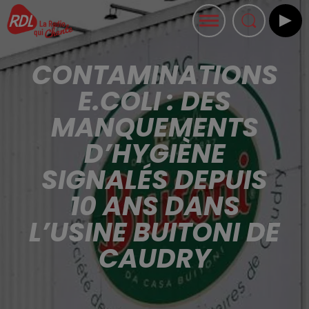
CONTAMINATIONS
E.COLI : DES
MANQUEMENTS
D’HYGIÈNE
SIGNALÉS DEPUIS
10 ANS DANS
L’USINE BUITONI DE
CAUDRY