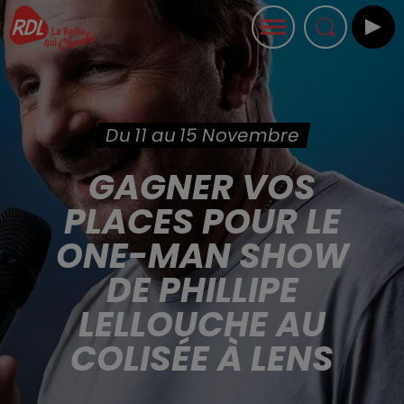
Du 11 au 15 Novembre
GAGNER VOS
PLACES POUR LE
ONE-MAN SHOW
DE PHILLIPE
LELLOUCHE AU
COLISÉE À LENS