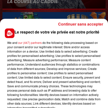
LA COURSE AU CADDIE
Continuer sans accepter
Le respect de votre vie privée est notre priorité
We and
our (447) partners
do the following data processing based on
your consent and/or our legitimate interest: Store and/or access
1er août 2026
information on a device; Use limited data to select advertising; Create
GAGNEZ VOS ENTRÉES POUR TOUTE LA
profiles for personalised advertising; Use profiles to select personalised
advertising; Measure advertising performance; Measure content
FAMILLE À DENNLYS PARC !
performance; Understand audiences through statistics or combinations
of data from different sources; Develop and improve services; Create
profiles to personalise content; Use profiles to select personalised
content; Use limited data to select content; Ensure security, prevent and
LES PODCASTS
detect fraud, and fix errors; Deliver and present advertising and content;
Save and communicate privacy choices. These technologies may
process personal data such as IP address and browsing data to offer
following functionalities: Identify devices based on information actively
requested; Use precise geolocation data; Match and combine data from
other data sources; Link different devices; Identify devices based on
information transmitted automatically.