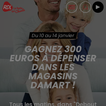
Du 10 au 14 janvier
GAGNEZ 300
EUROS À DÉPENSER
DANS LES
MAGASINS
DAMART !
Tous les matins, dans "Debout