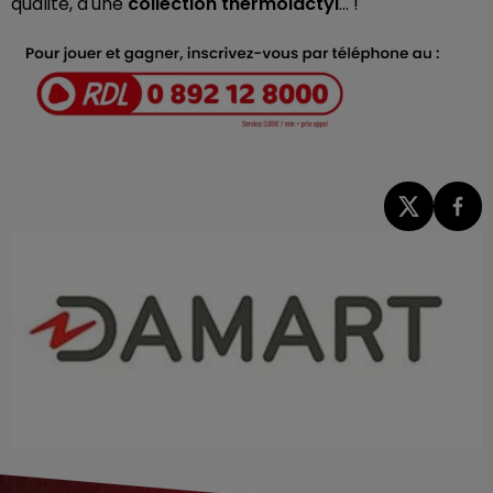
qualité, d'une
collection thermolactyl
... !