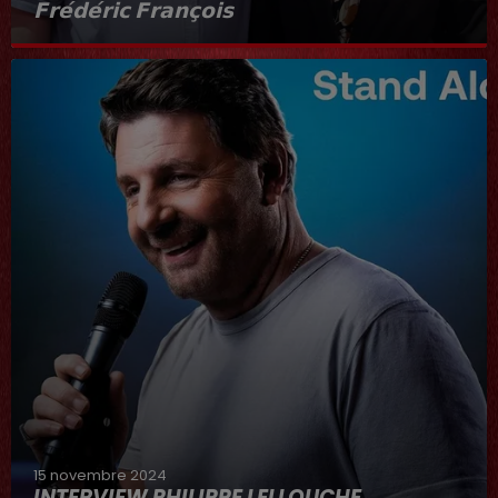
𝗙𝗿𝗲́𝗱𝗲́𝗿𝗶𝗰 𝗙𝗿𝗮𝗻𝗰̧𝗼𝗶𝘀
Interview du 20 juin 2025
15 novembre 2024
INTERVIEW PHILIPPE LELLOUCHE