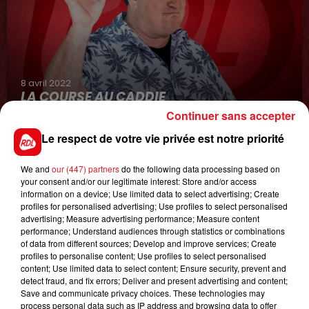
8 avril 2022
LA COURSE AU CADDIE
Continuer sans accepter
Le respect de votre vie privée est notre priorité
We and
our (447) partners
do the following data processing based on
your consent and/or our legitimate interest: Store and/or access
information on a device; Use limited data to select advertising; Create
profiles for personalised advertising; Use profiles to select personalised
advertising; Measure advertising performance; Measure content
performance; Understand audiences through statistics or combinations
8 août 2026
of data from different sources; Develop and improve services; Create
GAGNEZ VOS ENTRÉES JOUR AU CENTER
profiles to personalise content; Use profiles to select personalised
PARCS DU LAC D'AILETTE !
content; Use limited data to select content; Ensure security, prevent and
detect fraud, and fix errors; Deliver and present advertising and content;
Save and communicate privacy choices. These technologies may
process personal data such as IP address and browsing data to offer