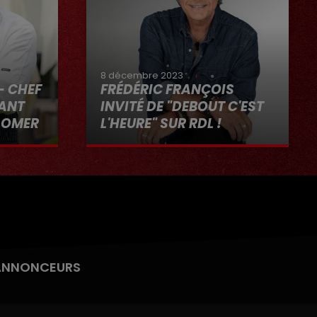
8 décembre 2023
- CHEF
FRÉDÉRIC FRANÇOIS
RANT
INVITÉ DE "DEBOUT C'EST
-OMER
L'HEURE" SUR RDL !
"RDL ET
8 décembre 2023
ANNONCEURS