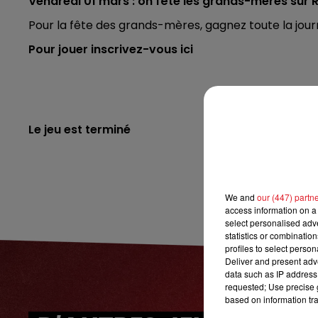
Vendredi 01 mars : on fête les grands-mères sur R
7h00 - 10h00
DEBOUT C'EST L'HEURE
Pour la fête des grands-mères, gagnez toute la jou
Pour jouer inscrivez-vous ici
Le jeu est terminé
We and
our (447) partn
access information on a 
select personalised ad
statistics or combinatio
profiles to select person
Deliver and present adv
data such as IP address 
requested; Use precise g
based on information tra