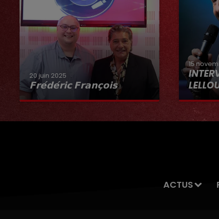
15 novem
INTER
20 juin 2025
𝗙𝗿𝗲́𝗱𝗲́𝗿𝗶𝗰 𝗙𝗿𝗮𝗻𝗰̧𝗼𝗶𝘀
LELLO
Interview du 20 juin 2025
ACTUS