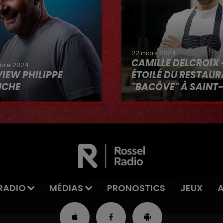
22 mars 2024
CAMILLE DELCROIX 
bre 2024
VIEW PHILIPPE
ÉTOILÉ DU RESTAU
UCHE
"BACÔVE" À SAINT
Au micro d'Hervé dans 
VOUS"
RADIO
MÉDIAS
PRONOSTICS
JEUX