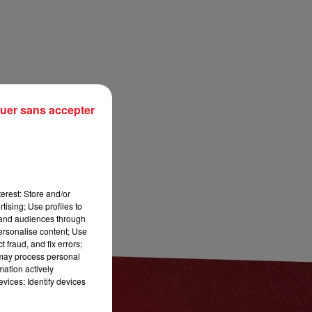
13h00 - 16h00
LES APRÈS-MIDI QUI CHANTENT
uer sans accepter
erest: Store and/or
tising; Use profiles to
tand audiences through
personalise content; Use
 fraud, and fix errors;
 may process personal
mation actively
vices; Identify devices