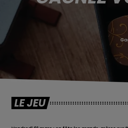
Gag
LE JEU