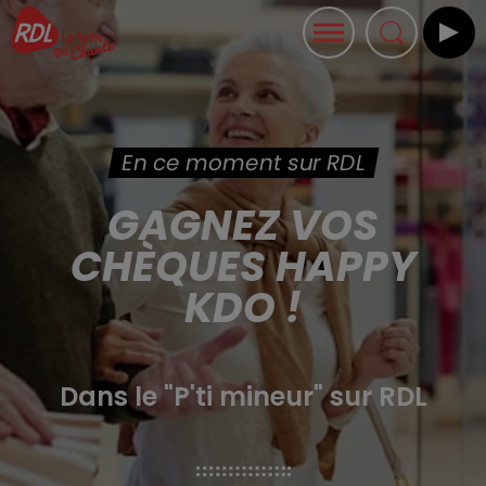
En ce moment sur RDL
GAGNEZ VOS
CHÈQUES HAPPY
KDO !
Dans le "P'ti mineur" sur RDL