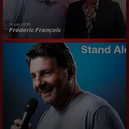
20 juin 2025
𝗙𝗿𝗲́𝗱𝗲́𝗿𝗶𝗰 𝗙𝗿𝗮𝗻𝗰̧𝗼𝗶𝘀
Interview du 20 juin 2025