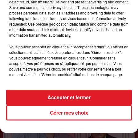
detect fraud, and fix errors; Deliver and present advertising and content;
GAGNEZ VOS ENTRÉES POUR TOUTE LA
Save and communicate privacy choices. These technologies may
FAMILLE À DENNLYS PARC !
process personal data such as IP address and browsing data to offer
following functionalities: Identify devices based on information actively
requested; Use precise geolocation data; Match and combine data from
other data sources; Link different devices; Identify devices based on
information transmitted automatically.
LES PODCASTS
Vous pouvez accepter en cliquant sur "Accepter et fermer", ou affiner en
sélectionnant les finalités et/ou partenaires dans "Gérer mes choix".
Vous pouvez également refuser en cliquant sur "Continuer sans
accepter". Vos préférences ne s'appliqueront que pour ce site. Vous
pouvez mettre à jour vos choix, ou retirer votre consentement à tout
moment via le lien "Gérer les cookies" situé en bas de chaque page.
Accepter et fermer
Gérer mes choix