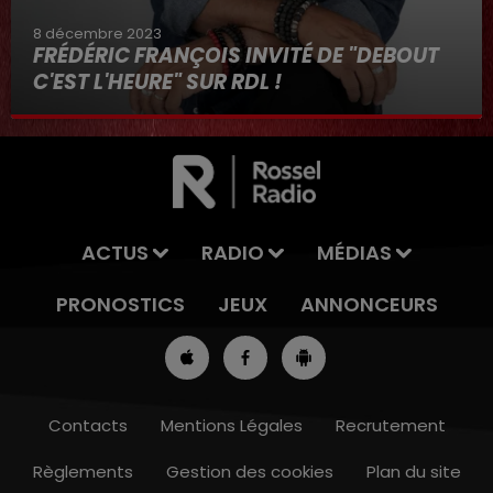
8 décembre 2023
FRÉDÉRIC FRANÇOIS INVITÉ DE "DEBOUT
C'EST L'HEURE" SUR RDL !
8 décembre 2023
ACTUS
RADIO
MÉDIAS
PRONOSTICS
JEUX
ANNONCEURS
Contacts
Mentions Légales
Recrutement
Règlements
Gestion des cookies
Plan du site
13h00 - 16h00