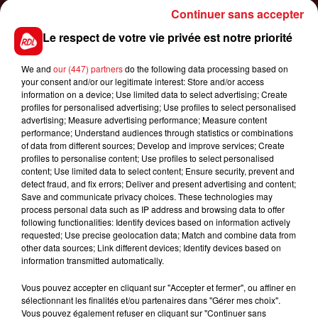
Continuer sans accepter
Le respect de votre vie privée est notre priorité
1er août 2026
GAGNEZ VOS ENTRÉES POUR TOUTE LA
FAMILLE À DENNLYS PARC !
We and
our (447) partners
do the following data processing based on
your consent and/or our legitimate interest: Store and/or access
information on a device; Use limited data to select advertising; Create
profiles for personalised advertising; Use profiles to select personalised
advertising; Measure advertising performance; Measure content
LES PODCASTS
performance; Understand audiences through statistics or combinations
of data from different sources; Develop and improve services; Create
profiles to personalise content; Use profiles to select personalised
content; Use limited data to select content; Ensure security, prevent and
detect fraud, and fix errors; Deliver and present advertising and content;
Save and communicate privacy choices. These technologies may
process personal data such as IP address and browsing data to offer
following functionalities: Identify devices based on information actively
requested; Use precise geolocation data; Match and combine data from
other data sources; Link different devices; Identify devices based on
information transmitted automatically.
Vous pouvez accepter en cliquant sur "Accepter et fermer", ou affiner en
sélectionnant les finalités et/ou partenaires dans "Gérer mes choix".
Vous pouvez également refuser en cliquant sur "Continuer sans