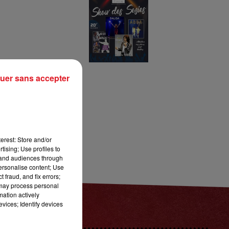
13h00 - 16h00
LES APRÈS-MIDI QUI CHANTENT
uer sans accepter
erest: Store and/or
tising; Use profiles to
tand audiences through
personalise content; Use
 fraud, and fix errors;
 may process personal
mation actively
vices; Identify devices