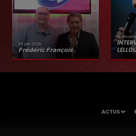
15 novem
INTER
20 juin 2025
𝗙𝗿𝗲́𝗱𝗲́𝗿𝗶𝗰 𝗙𝗿𝗮𝗻𝗰̧𝗼𝗶𝘀
LELLO
Interview du 20 juin 2025
ACTUS