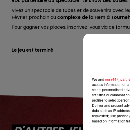
RDL partenaire du spectacle "Le show des sosies"
7h00 - 10h00
Vivez un spectacle de tubes et de souvenirs avec le
DEBOUT C'EST L'HEURE
Février prochain au
complexe de la Hem à Tourne
Pour gagner vos places, inscrivez-vous via ce formul
Le jeu est terminé
We and
our (447) partn
access information on a 
select personalised ad
statistics or combinatio
profiles to select person
Deliver and present adv
data such as IP address 
requested; Use precise g
based on information tra