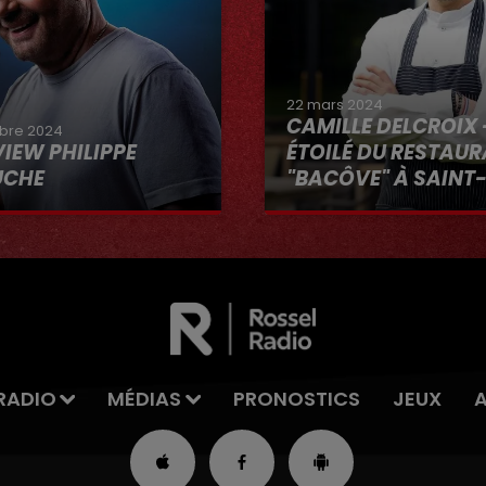
22 mars 2024
CAMILLE DELCROIX 
bre 2024
VIEW PHILIPPE
ÉTOILÉ DU RESTAU
UCHE
"BACÔVE" À SAINT
Au micro d'Hervé dans 
VOUS"
RADIO
MÉDIAS
PRONOSTICS
JEUX