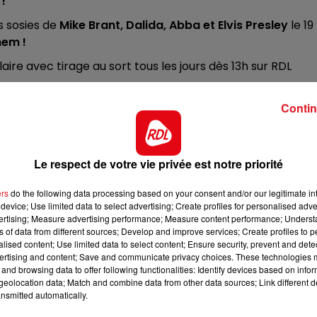
 !
12h00 - 13h00
s sosies de
Mike Brant, Dalida, Abba et Elvis Presley
le 19
RDL & VOUS
hem !
aire avec tirage au sort tous les jours dès 13h sur RDL
Contin
Le respect de votre vie privée est notre priorité
ers
do the following data processing based on your consent and/or our legitimate int
device; Use limited data to select advertising; Create profiles for personalised adver
vertising; Measure advertising performance; Measure content performance; Unders
ns of data from different sources; Develop and improve services; Create profiles to 
alised content; Use limited data to select content; Ensure security, prevent and detect
ertising and content; Save and communicate privacy choices. These technologies
and browsing data to offer following functionalities: Identify devices based on infor
eolocation data; Match and combine data from other data sources; Link different de
nsmitted automatically.