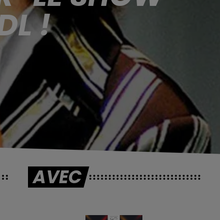
DL !
AVEC