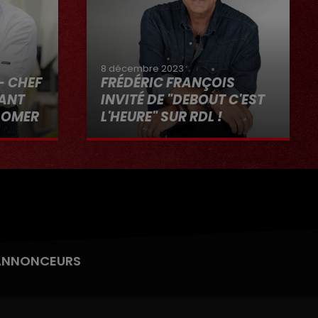
8 décembre 2023
- CHEF
FRÉDÉRIC FRANÇOIS
RANT
INVITÉ DE "DEBOUT C'EST
-OMER
L'HEURE" SUR RDL !
"RDL ET
8 décembre 2023
ANNONCEURS