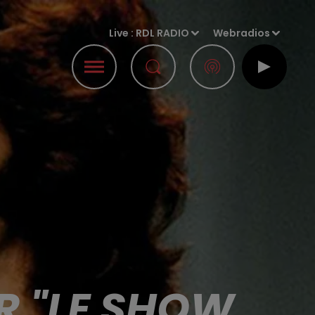
Live :
RDL RADIO
Webradios
R "LE SHOW