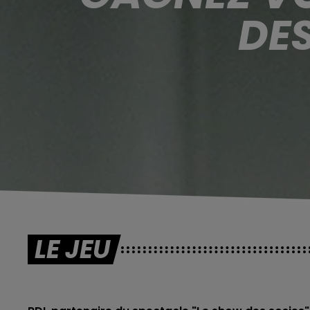
DES
LE JEU