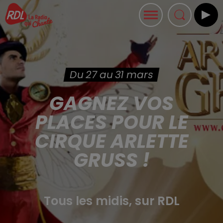
Du 27 au 31 mars
GAGNEZ VOS
PLACES POUR LE
CIRQUE ARLETTE
GRUSS !
Tous les midis, sur RDL