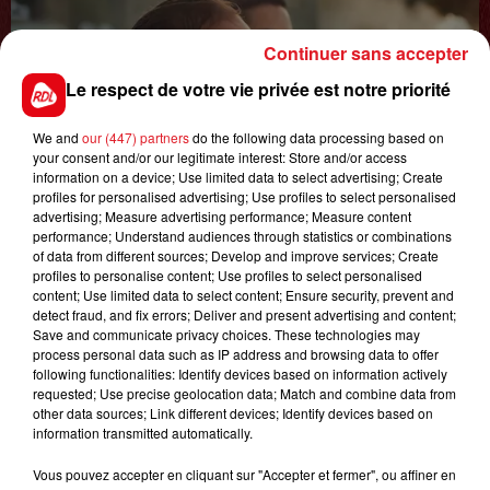
Continuer sans accepter
Le respect de votre vie privée est notre priorité
0h00
GAGNEZ VOS ENTRÉES JOUR AU CENTER
We and
our (447) partners
do the following data processing based on
your consent and/or our legitimate interest: Store and/or access
PARCS DU LAC D'AILETTE !
information on a device; Use limited data to select advertising; Create
profiles for personalised advertising; Use profiles to select personalised
advertising; Measure advertising performance; Measure content
performance; Understand audiences through statistics or combinations
of data from different sources; Develop and improve services; Create
LES PODCASTS
profiles to personalise content; Use profiles to select personalised
content; Use limited data to select content; Ensure security, prevent and
detect fraud, and fix errors; Deliver and present advertising and content;
Save and communicate privacy choices. These technologies may
process personal data such as IP address and browsing data to offer
following functionalities: Identify devices based on information actively
requested; Use precise geolocation data; Match and combine data from
other data sources; Link different devices; Identify devices based on
information transmitted automatically.
Vous pouvez accepter en cliquant sur "Accepter et fermer", ou affiner en