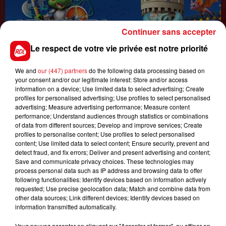
Continuer sans accepter
Le respect de votre vie privée est notre priorité
1er août 2026
We and
our (447) partners
do the following data processing based on
GAGNEZ VOS ENTRÉES POUR TOUTE LA
your consent and/or our legitimate interest: Store and/or access
information on a device; Use limited data to select advertising; Create
FAMILLE À DENNLYS PARC !
profiles for personalised advertising; Use profiles to select personalised
advertising; Measure advertising performance; Measure content
performance; Understand audiences through statistics or combinations
of data from different sources; Develop and improve services; Create
LES PODCASTS
profiles to personalise content; Use profiles to select personalised
content; Use limited data to select content; Ensure security, prevent and
detect fraud, and fix errors; Deliver and present advertising and content;
Save and communicate privacy choices. These technologies may
process personal data such as IP address and browsing data to offer
following functionalities: Identify devices based on information actively
requested; Use precise geolocation data; Match and combine data from
other data sources; Link different devices; Identify devices based on
information transmitted automatically.
Vous pouvez accepter en cliquant sur "Accepter et fermer", ou affiner en