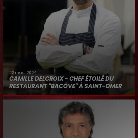
22 mars 2024
CAMILLE DELCROIX - CHEF ÉTOILÉ DU
RESTAURANT "BACÔVE" À SAINT-OMER
Au micro d'Hervé dans "RDL ET VOUS"