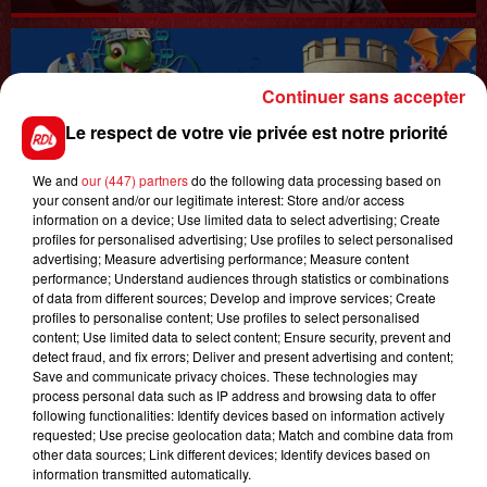
Continuer sans accepter
Le respect de votre vie privée est notre priorité
We and
our (447) partners
do the following data processing based on
your consent and/or our legitimate interest: Store and/or access
1er août 2026
information on a device; Use limited data to select advertising; Create
GAGNEZ VOS ENTRÉES POUR TOUTE LA
profiles for personalised advertising; Use profiles to select personalised
FAMILLE À DENNLYS PARC !
advertising; Measure advertising performance; Measure content
performance; Understand audiences through statistics or combinations
of data from different sources; Develop and improve services; Create
profiles to personalise content; Use profiles to select personalised
content; Use limited data to select content; Ensure security, prevent and
LES PODCASTS
detect fraud, and fix errors; Deliver and present advertising and content;
Save and communicate privacy choices. These technologies may
process personal data such as IP address and browsing data to offer
following functionalities: Identify devices based on information actively
requested; Use precise geolocation data; Match and combine data from
other data sources; Link different devices; Identify devices based on
information transmitted automatically.