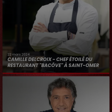
22 mars 2024
CAMILLE DELCROIX - CHEF ÉTOILÉ DU
RESTAURANT "BACÔVE" À SAINT-OMER
Au micro d'Hervé dans "RDL ET VOUS"