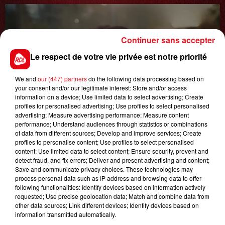
Continuer sans accepter
Le respect de votre vie privée est notre priorité
We and
our (447) partners
do the following data processing based on
8 août 2026
your consent and/or our legitimate interest: Store and/or access
GAGNEZ VOS ENTRÉES JOUR AU CENTER
information on a device; Use limited data to select advertising; Create
profiles for personalised advertising; Use profiles to select personalised
PARCS DU LAC D'AILETTE !
advertising; Measure advertising performance; Measure content
performance; Understand audiences through statistics or combinations
of data from different sources; Develop and improve services; Create
profiles to personalise content; Use profiles to select personalised
LES PODCASTS
content; Use limited data to select content; Ensure security, prevent and
detect fraud, and fix errors; Deliver and present advertising and content;
Save and communicate privacy choices. These technologies may
process personal data such as IP address and browsing data to offer
following functionalities: Identify devices based on information actively
requested; Use precise geolocation data; Match and combine data from
other data sources; Link different devices; Identify devices based on
information transmitted automatically.