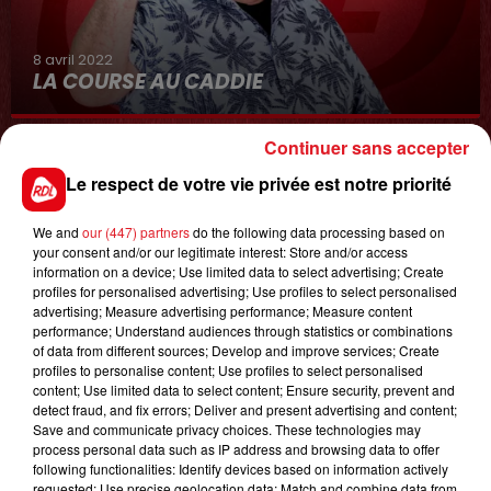
8 avril 2022
LA COURSE AU CADDIE
Continuer sans accepter
Le respect de votre vie privée est notre priorité
We and
our (447) partners
do the following data processing based on
your consent and/or our legitimate interest: Store and/or access
information on a device; Use limited data to select advertising; Create
profiles for personalised advertising; Use profiles to select personalised
0h00
advertising; Measure advertising performance; Measure content
GAGNEZ VOS ENTRÉES JOUR AU CENTER
performance; Understand audiences through statistics or combinations
of data from different sources; Develop and improve services; Create
PARCS DU LAC D'AILETTE !
profiles to personalise content; Use profiles to select personalised
content; Use limited data to select content; Ensure security, prevent and
detect fraud, and fix errors; Deliver and present advertising and content;
Save and communicate privacy choices. These technologies may
LES PODCASTS
process personal data such as IP address and browsing data to offer
following functionalities: Identify devices based on information actively
requested; Use precise geolocation data; Match and combine data from