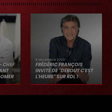
8 décembre 2023
- CHEF
FRÉDÉRIC FRANÇOIS
RANT
INVITÉ DE "DEBOUT C'EST
-OMER
L'HEURE" SUR RDL !
"RDL ET
8 décembre 2023