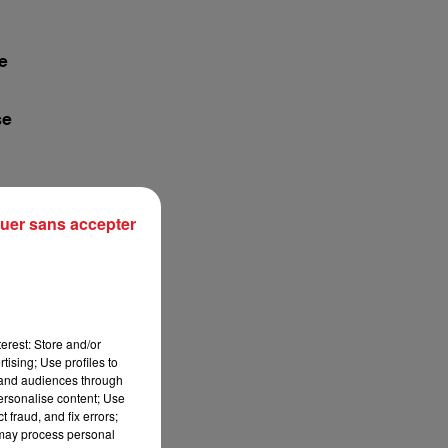
13h00 - 16h00
LES APRÈS-MIDI QUI CHANTENT
e
se
uer sans accepter
erest: Store and/or
tising; Use profiles to
tand audiences through
personalise content; Use
 fraud, and fix errors;
 may process personal