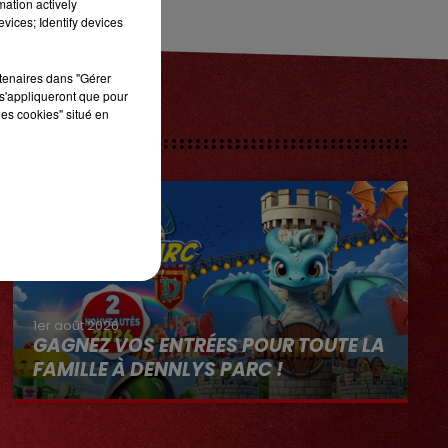
mation actively
vices; Identify devices
rtenaires dans "Gérer
s'appliqueront que pour
les cookies" situé en
1er août 2026
GAGNEZ VOS ENTRÉES POUR TOUTE LA
FAMILLE À DENNLYS PARC !