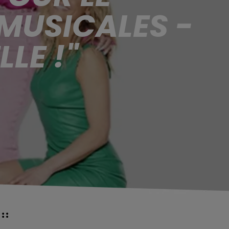
MUSICALES -
LE !"