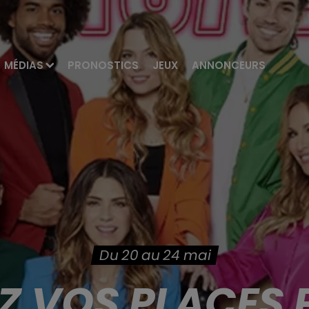
MÉDIAS
PRONOSTICS
JEUX
ANNONCEURS
Du 20 au 24 mai
 VOS PLACES 