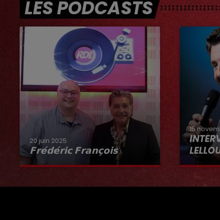
LES PODCASTS
15 novem
INTER
20 juin 2025
𝗙𝗿𝗲́𝗱𝗲́𝗿𝗶𝗰 𝗙𝗿𝗮𝗻𝗰̧𝗼𝗶𝘀
LELLO
Interview du 20 juin 2025