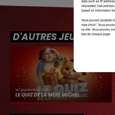
data such as IP address 
requested; Use precise g
based on information tra
Vous pouvez accepter en 
mes choix". Vous pouvez
ce site. Vous pouvez met
D'AUTRES JEUX
bas de chaque page.
1er septembre 2025
LE QUIZ DE LA MÈRE MICHEL