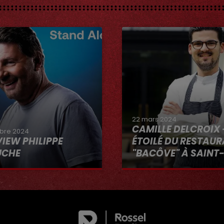
22 mars 2024
CAMILLE DELCROIX 
bre 2024
VIEW PHILIPPE
ÉTOILÉ DU RESTAU
UCHE
"BACÔVE" À SAINT
Au micro d'Hervé dans 
VOUS"