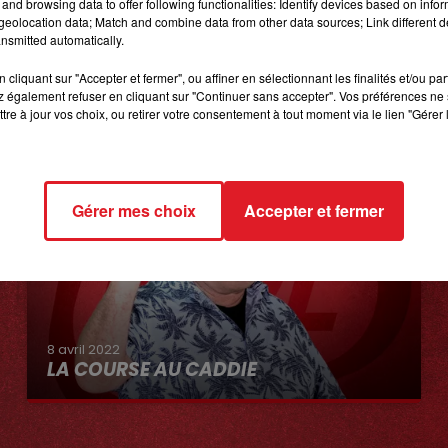
and browsing data to offer following functionalities: Identify devices based on infor
eolocation data; Match and combine data from other data sources; Link different de
nsmitted automatically.
cliquant sur "Accepter et fermer", ou affiner en sélectionnant les finalités et/ou pa
 également refuser en cliquant sur "Continuer sans accepter". Vos préférences ne 
tre à jour vos choix, ou retirer votre consentement à tout moment via le lien "Gérer 
Gérer mes choix
Accepter et fermer
8 avril 2022
LA COURSE AU CADDIE