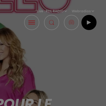
Live :
RDL RADIO
Webradios
POUR LE