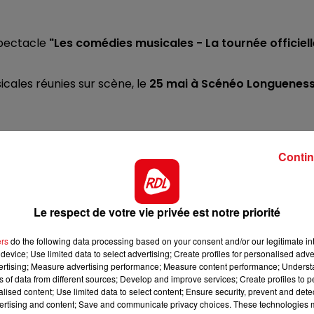
12h00 - 13h00
RDL & VOUS
spectacle
"Les comédies musicales - La tournée officiell
cales réunies sur scène, le
25 mai à Scénéo Longuenes
Contin
ntacté(e) par téléphone si vous êtes tiré(e) au sort.
Le respect de votre vie privée est notre priorité
ers
do the following data processing based on your consent and/or our legitimate int
device; Use limited data to select advertising; Create profiles for personalised adver
vertising; Measure advertising performance; Measure content performance; Unders
ns of data from different sources; Develop and improve services; Create profiles to 
alised content; Use limited data to select content; Ensure security, prevent and detect
ertising and content; Save and communicate privacy choices. These technologies