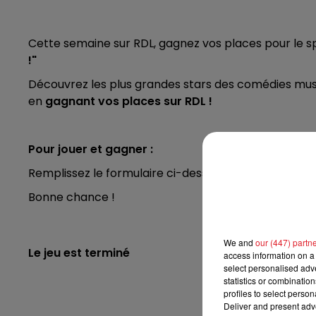
7h00 - 10h00
DEBOUT C'EST L'HEURE
Cette semaine sur RDL, gagnez vos places pour le 
!"
Découvrez les plus grandes stars des comédies musi
en
gagnant vos places sur RDL !
Pour jouer et gagner :
Remplissez le formulaire ci-dessous. Vosu serez reco
Bonne chance !
We and
our (447) partn
Le jeu est terminé
access information on a 
select personalised ad
statistics or combinatio
profiles to select person
Deliver and present adv