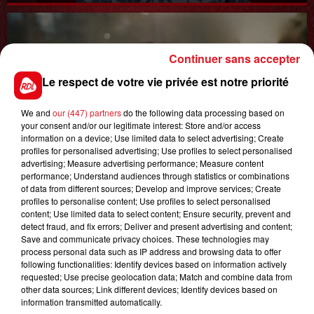
Continuer sans accepter
Le respect de votre vie privée est notre priorité
We and
our (447) partners
do the following data processing based on
your consent and/or our legitimate interest: Store and/or access
8 août 2026
GAGNEZ VOS ENTRÉES JOUR AU CENTER
information on a device; Use limited data to select advertising; Create
profiles for personalised advertising; Use profiles to select personalised
PARCS DU LAC D'AILETTE !
advertising; Measure advertising performance; Measure content
performance; Understand audiences through statistics or combinations
of data from different sources; Develop and improve services; Create
profiles to personalise content; Use profiles to select personalised
content; Use limited data to select content; Ensure security, prevent and
LES PODCASTS
detect fraud, and fix errors; Deliver and present advertising and content;
Save and communicate privacy choices. These technologies may
process personal data such as IP address and browsing data to offer
following functionalities: Identify devices based on information actively
requested; Use precise geolocation data; Match and combine data from
other data sources; Link different devices; Identify devices based on
information transmitted automatically.