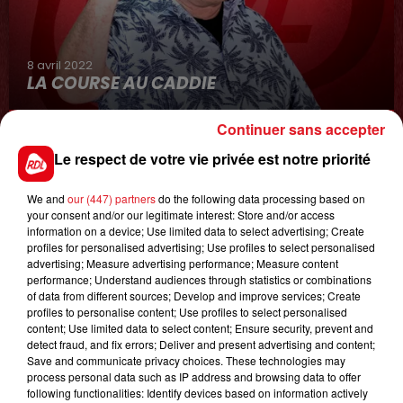
8 avril 2022
LA COURSE AU CADDIE
Continuer sans accepter
Le respect de votre vie privée est notre priorité
We and
our (447) partners
do the following data processing based on
your consent and/or our legitimate interest: Store and/or access
information on a device; Use limited data to select advertising; Create
profiles for personalised advertising; Use profiles to select personalised
advertising; Measure advertising performance; Measure content
0h00
performance; Understand audiences through statistics or combinations
GAGNEZ VOS ENTRÉES JOUR AU CENTER
of data from different sources; Develop and improve services; Create
PARCS DU LAC D'AILETTE !
profiles to personalise content; Use profiles to select personalised
content; Use limited data to select content; Ensure security, prevent and
detect fraud, and fix errors; Deliver and present advertising and content;
Save and communicate privacy choices. These technologies may
process personal data such as IP address and browsing data to offer
LES PODCASTS
following functionalities: Identify devices based on information actively