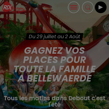
Du 29 juillet au 2 Août
GAGNEZ VOS
PLACES POUR
TOUTE LA FAMILLE
A BELLEWAERDE
Tous les matins dans Debout c'est
l'été