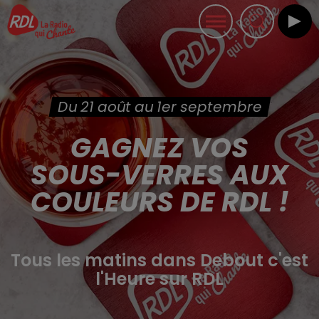
Du 21 août au 1er septembre
GAGNEZ VOS
SOUS-VERRES AUX
COULEURS DE RDL !
Tous les matins dans Debout c'est
l'Heure sur RDL