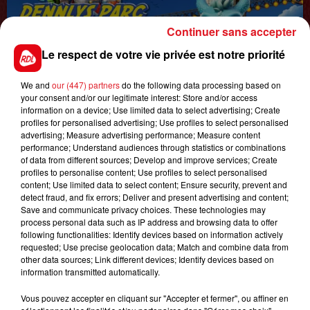
Continuer sans accepter
Le respect de votre vie privée est notre priorité
1er août 2026
GAGNEZ VOS ENTRÉES POUR TOUTE LA
We and
our (447) partners
do the following data processing based on
your consent and/or our legitimate interest: Store and/or access
FAMILLE À DENNLYS PARC !
information on a device; Use limited data to select advertising; Create
profiles for personalised advertising; Use profiles to select personalised
advertising; Measure advertising performance; Measure content
performance; Understand audiences through statistics or combinations
LES PODCASTS
of data from different sources; Develop and improve services; Create
profiles to personalise content; Use profiles to select personalised
content; Use limited data to select content; Ensure security, prevent and
detect fraud, and fix errors; Deliver and present advertising and content;
Save and communicate privacy choices. These technologies may
process personal data such as IP address and browsing data to offer
following functionalities: Identify devices based on information actively
requested; Use precise geolocation data; Match and combine data from
other data sources; Link different devices; Identify devices based on
information transmitted automatically.
Vous pouvez accepter en cliquant sur "Accepter et fermer", ou affiner en