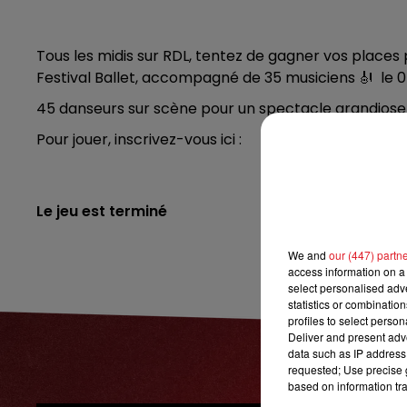
7h00 - 10h00
DEBOUT C'EST L'HEURE
Tous les midis sur RDL, tentez de gagner vos places 
Festival Ballet, accompagné de 35 musiciens 🎻 le 
45 danseurs sur scène pour un spectacle grandiose e
Pour jouer, inscrivez-vous ici :
Le jeu est terminé
We and
our (447) partn
access information on a 
select personalised ad
statistics or combinatio
profiles to select person
Deliver and present adv
data such as IP address 
requested; Use precise g
based on information tra