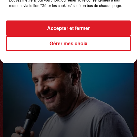
moment via le lien "Gérer les cookies" situé en bas de chaque page.
20 juin 2025
Accepter et fermer
𝗙𝗿𝗲́𝗱𝗲́𝗿𝗶𝗰 𝗙𝗿𝗮𝗻𝗰̧𝗼𝗶𝘀
Interview du 20 juin 2025
Gérer mes choix