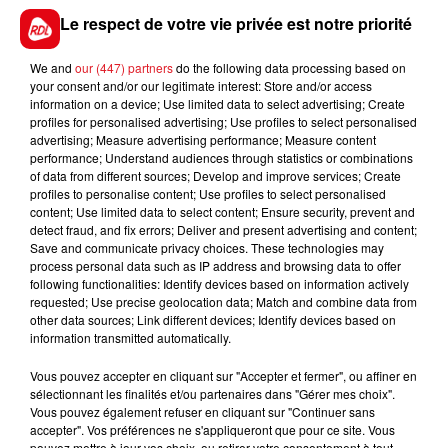
GAGNEZ VOS ENTRÉES JOUR AU CENTER
Le respect de votre vie privée est notre priorité
PARCS DU LAC D'AILETTE !
We and
our (447) partners
do the following data processing based on
your consent and/or our legitimate interest: Store and/or access
information on a device; Use limited data to select advertising; Create
LES PODCASTS
profiles for personalised advertising; Use profiles to select personalised
advertising; Measure advertising performance; Measure content
performance; Understand audiences through statistics or combinations
of data from different sources; Develop and improve services; Create
profiles to personalise content; Use profiles to select personalised
content; Use limited data to select content; Ensure security, prevent and
detect fraud, and fix errors; Deliver and present advertising and content;
Save and communicate privacy choices. These technologies may
process personal data such as IP address and browsing data to offer
following functionalities: Identify devices based on information actively
requested; Use precise geolocation data; Match and combine data from
other data sources; Link different devices; Identify devices based on
information transmitted automatically.
Vous pouvez accepter en cliquant sur "Accepter et fermer", ou affiner en
sélectionnant les finalités et/ou partenaires dans "Gérer mes choix".
Vous pouvez également refuser en cliquant sur "Continuer sans
accepter". Vos préférences ne s'appliqueront que pour ce site. Vous
pouvez mettre à jour vos choix, ou retirer votre consentement à tout