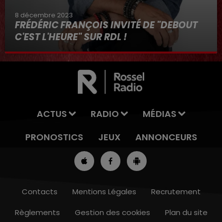
8 décembre 2023
FRÉDÉRIC FRANÇOIS INVITÉ DE "DEBOUT
C'EST L'HEURE" SUR RDL !
8 décembre 2023
ACTUS
RADIO
MÉDIAS
PRONOSTICS
JEUX
ANNONCEURS
Contacts
Mentions Légales
Recrutement
Règlements
Gestion des cookies
Plan du site
11h00 - 12h00