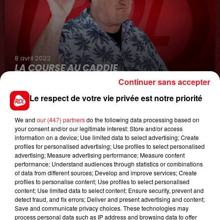
8 avril 2022
LA COURSE AU CADDIE
Continuer sans accepter
Le respect de votre vie privée est notre priorité
We and
our (447) partners
do the following data processing based on
your consent and/or our legitimate interest: Store and/or access
information on a device; Use limited data to select advertising; Create
profiles for personalised advertising; Use profiles to select personalised
advertising; Measure advertising performance; Measure content
performance; Understand audiences through statistics or combinations
8 août 2026
of data from different sources; Develop and improve services; Create
GAGNEZ VOS ENTRÉES JOUR AU CENTER
profiles to personalise content; Use profiles to select personalised
PARCS DU LAC D'AILETTE !
content; Use limited data to select content; Ensure security, prevent and
detect fraud, and fix errors; Deliver and present advertising and content;
Save and communicate privacy choices. These technologies may
process personal data such as IP address and browsing data to offer