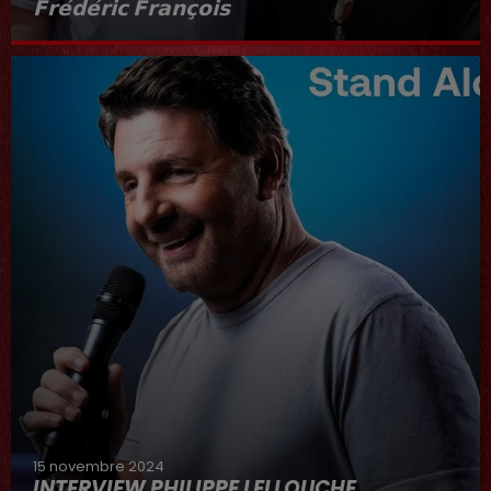
𝗙𝗿𝗲́𝗱𝗲́𝗿𝗶𝗰 𝗙𝗿𝗮𝗻𝗰̧𝗼𝗶𝘀
Interview du 20 juin 2025
15 novembre 2024
INTERVIEW PHILIPPE LELLOUCHE