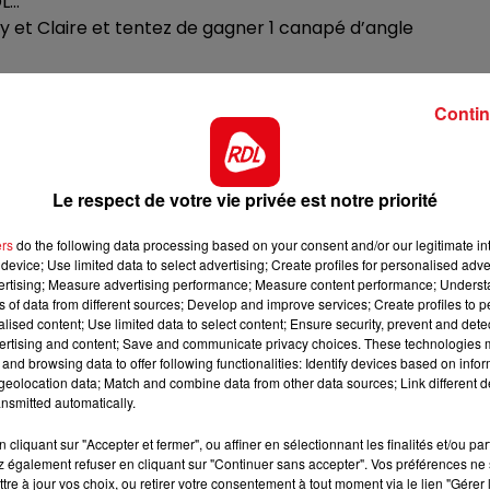
DL…
 et Claire et tentez de gagner 1 canapé d’angle
10h00 - 12h00
RDL WEEKEND
… faites-vous plaisir en piochant parmi des centaines
Contin
80€/min)
n SMS)
Le respect de votre vie privée est notre priorité
ers
do the following data processing based on your consent and/or our legitimate int
device; Use limited data to select advertising; Create profiles for personalised adver
vertising; Measure advertising performance; Measure content performance; Unders
ns of data from different sources; Develop and improve services; Create profiles to 
alised content; Use limited data to select content; Ensure security, prevent and detect
ertising and content; Save and communicate privacy choices. These technologies
and browsing data to offer following functionalities: Identify devices based on infor
eolocation data; Match and combine data from other data sources; Link different de
nsmitted automatically.
cliquant sur "Accepter et fermer", ou affiner en sélectionnant les finalités et/ou pa
 également refuser en cliquant sur "Continuer sans accepter". Vos préférences ne 
tre à jour vos choix, ou retirer votre consentement à tout moment via le lien "Gérer 