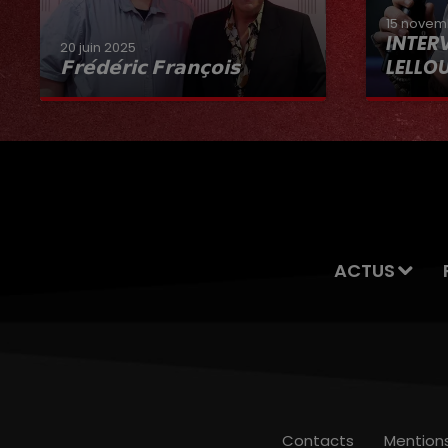
15 novem
INTER
20 juin 2025
𝗙𝗿𝗲́𝗱𝗲́𝗿𝗶𝗰 𝗙𝗿𝗮𝗻𝗰̧𝗼𝗶𝘀
LELLO
Interview du 20 juin 2025
ACTUS
Contacts
Mention