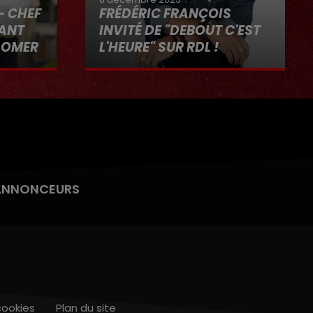
- CHEF
FRÉDÉRIC FRANÇOIS
RANT
INVITÉ DE "DEBOUT C'EST
-OMER
L'HEURE" SUR RDL !
"RDL ET
8 décembre 2023
ANNONCEURS
cookies
Plan du site