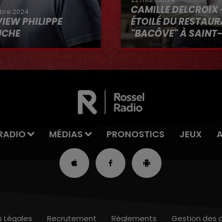
CAMILLE DELCROIX 
bre 2024
VIEW PHILIPPE
ÉTOILÉ DU RESTAU
UCHE
"BACÔVE" À SAINT
Au micro d'Hervé dans 
VOUS"
RADIO
MÉDIAS
PRONOSTICS
JEUX
s Légales
Recrutement
Règlements
Gestion des 