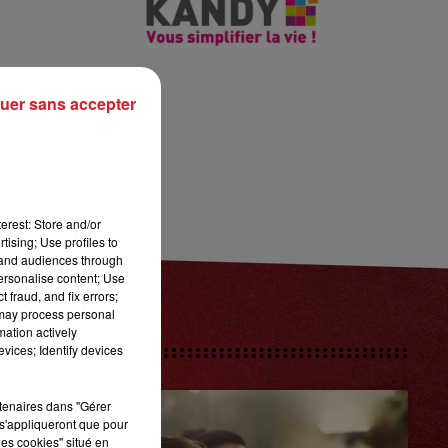
7h00 - 10h00
RDL WEEK-END
uer sans accepter
erest: Store and/or
tising; Use profiles to
tand audiences through
personalise content; Use
 fraud, and fix errors;
 may process personal
mation actively
vices; Identify devices
rtenaires dans "Gérer
s'appliqueront que pour
les cookies" situé en