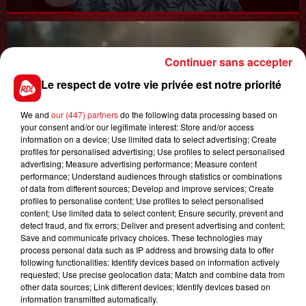
Continuer sans accepter
Le respect de votre vie privée est notre priorité
We and
our (447) partners
do the following data processing based on
your consent and/or our legitimate interest: Store and/or access
0h00
information on a device; Use limited data to select advertising; Create
GAGNEZ VOS ENTRÉES JOUR AU CENTER
profiles for personalised advertising; Use profiles to select personalised
PARCS DU LAC D'AILETTE !
advertising; Measure advertising performance; Measure content
performance; Understand audiences through statistics or combinations
of data from different sources; Develop and improve services; Create
profiles to personalise content; Use profiles to select personalised
content; Use limited data to select content; Ensure security, prevent and
LES PODCASTS
detect fraud, and fix errors; Deliver and present advertising and content;
Save and communicate privacy choices. These technologies may
process personal data such as IP address and browsing data to offer
following functionalities: Identify devices based on information actively
requested; Use precise geolocation data; Match and combine data from
other data sources; Link different devices; Identify devices based on
information transmitted automatically.