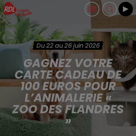
Du 22 au 26 juin 2026
GAGNEZ VOTRE
CARTE CADEAU DE
100 EUROS POUR
L’ANIMALERIE «
ZOO DES FLANDRES
»