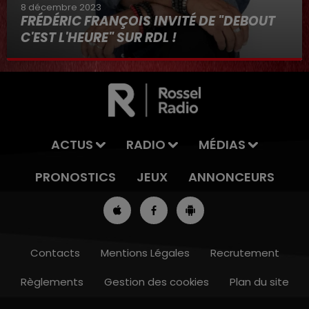
8 décembre 2023
FRÉDÉRIC FRANÇOIS INVITÉ DE "DEBOUT
C'EST L'HEURE" SUR RDL !
8 décembre 2023
ACTUS
RADIO
MÉDIAS
PRONOSTICS
JEUX
ANNONCEURS
Contacts
Mentions Légales
Recrutement
Règlements
Gestion des cookies
Plan du site
16h00 - 19h00
LE JUKEBOX RDL