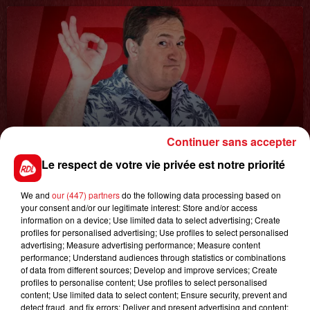
8 avril 2022
Continuer sans accepter
LA COURSE AU CADDIE
Le respect de votre vie privée est notre priorité
We and
our (447) partners
do the following data processing based on
your consent and/or our legitimate interest: Store and/or access
information on a device; Use limited data to select advertising; Create
profiles for personalised advertising; Use profiles to select personalised
advertising; Measure advertising performance; Measure content
performance; Understand audiences through statistics or combinations
of data from different sources; Develop and improve services; Create
profiles to personalise content; Use profiles to select personalised
1er août 2026
content; Use limited data to select content; Ensure security, prevent and
GAGNEZ VOS ENTRÉES POUR TOUTE LA
detect fraud, and fix errors; Deliver and present advertising and content;