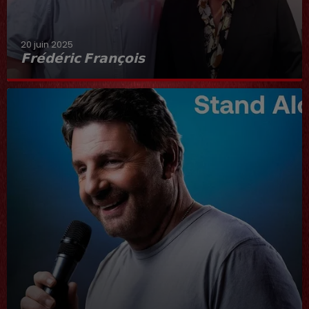
20 juin 2025
𝗙𝗿𝗲́𝗱𝗲́𝗿𝗶𝗰 𝗙𝗿𝗮𝗻𝗰̧𝗼𝗶𝘀
Interview du 20 juin 2025