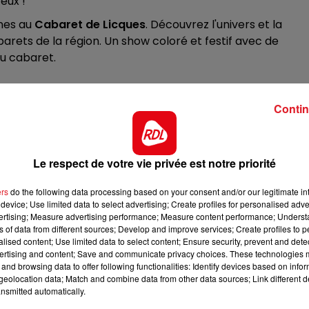
yeux !
12h00 - 13h00
RDL & VOUS
nes au
Cabaret de Licques
. Découvrez l'univers et la
arets de la région. Un show coloré et festif avec de
au cabaret.
Contin
Le respect de votre vie privée est notre priorité
ers
do the following data processing based on your consent and/or our legitimate int
device; Use limited data to select advertising; Create profiles for personalised adver
vertising; Measure advertising performance; Measure content performance; Unders
ns of data from different sources; Develop and improve services; Create profiles to 
alised content; Use limited data to select content; Ensure security, prevent and detect
ertising and content; Save and communicate privacy choices. These technologies
and browsing data to offer following functionalities: Identify devices based on infor
eolocation data; Match and combine data from other data sources; Link different de
nsmitted automatically.