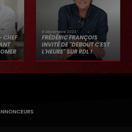
8 décembre 2023
- CHEF
FRÉDÉRIC FRANÇOIS
RANT
INVITÉ DE "DEBOUT C'EST
-OMER
L'HEURE" SUR RDL !
"RDL ET
8 décembre 2023
ANNONCEURS