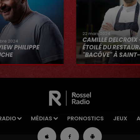
22 mars 2024
CAMILLE DELCROIX 
bre 2024
VIEW PHILIPPE
ÉTOILÉ DU RESTAU
UCHE
"BACÔVE" À SAINT
Au micro d'Hervé dans 
VOUS"
RADIO
MÉDIAS
PRONOSTICS
JEUX