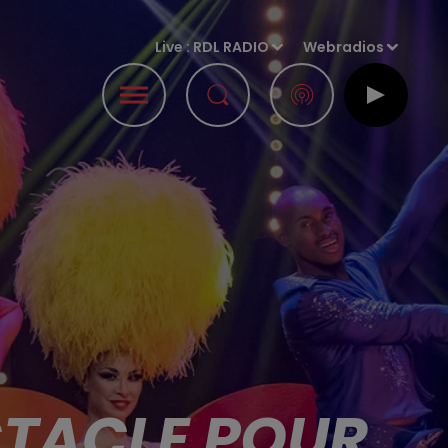
Live :
RDL RADIO
Webradios
CTACLE POUR