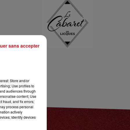
13h00 - 16h00
LES APRÈS-MIDI QUI CHANTENT
uer sans accepter
erest: Store and/or
tising; Use profiles to
tand audiences through
personalise content; Use
 fraud, and fix errors;
 may process personal
mation actively
vices; Identify devices