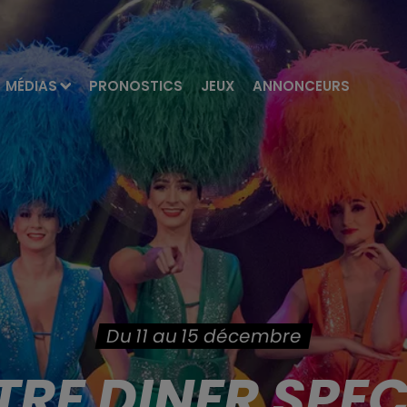
MÉDIAS
PRONOSTICS
JEUX
ANNONCEURS
Du 11 au 15 décembre
RE DINER SPE