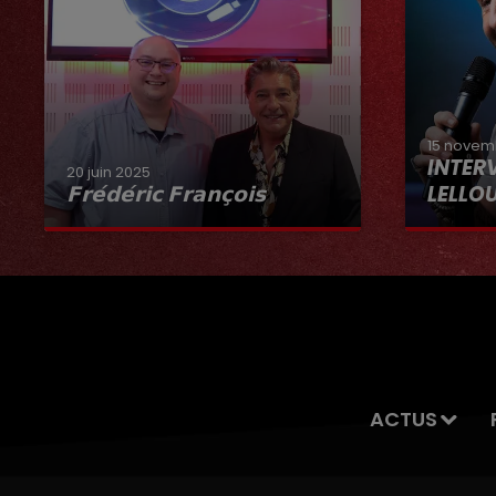
15 novem
INTER
20 juin 2025
𝗙𝗿𝗲́𝗱𝗲́𝗿𝗶𝗰 𝗙𝗿𝗮𝗻𝗰̧𝗼𝗶𝘀
LELLO
Interview du 20 juin 2025
ACTUS