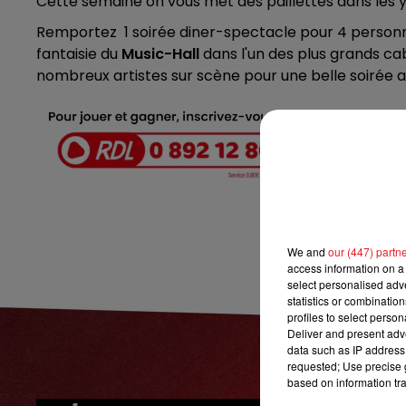
Cette semaine on vous met des paillettes dans les 
7h00 - 10h00
DEBOUT C'EST L'HEURE
Remportez 1 soirée diner-spectacle pour 4 person
fantaisie du
Music-Hall
dans l'un des plus grands cab
nombreux artistes sur scène pour une belle soirée 
We and
our (447) partn
access information on a 
select personalised ad
statistics or combinatio
profiles to select person
Deliver and present adv
data such as IP address 
requested; Use precise g
based on information tra