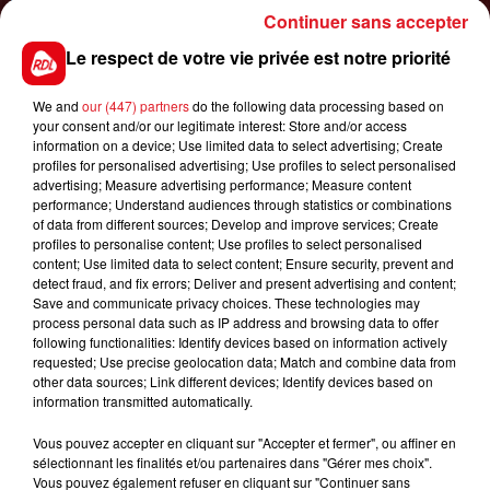
Continuer sans accepter
Le respect de votre vie privée est notre priorité
1er août 2026
GAGNEZ VOS ENTRÉES POUR TOUTE LA
FAMILLE À DENNLYS PARC !
We and
our (447) partners
do the following data processing based on
your consent and/or our legitimate interest: Store and/or access
information on a device; Use limited data to select advertising; Create
profiles for personalised advertising; Use profiles to select personalised
advertising; Measure advertising performance; Measure content
LES PODCASTS
performance; Understand audiences through statistics or combinations
of data from different sources; Develop and improve services; Create
profiles to personalise content; Use profiles to select personalised
content; Use limited data to select content; Ensure security, prevent and
detect fraud, and fix errors; Deliver and present advertising and content;
Save and communicate privacy choices. These technologies may
process personal data such as IP address and browsing data to offer
following functionalities: Identify devices based on information actively
requested; Use precise geolocation data; Match and combine data from
other data sources; Link different devices; Identify devices based on
information transmitted automatically.
Vous pouvez accepter en cliquant sur "Accepter et fermer", ou affiner en
sélectionnant les finalités et/ou partenaires dans "Gérer mes choix".
Vous pouvez également refuser en cliquant sur "Continuer sans