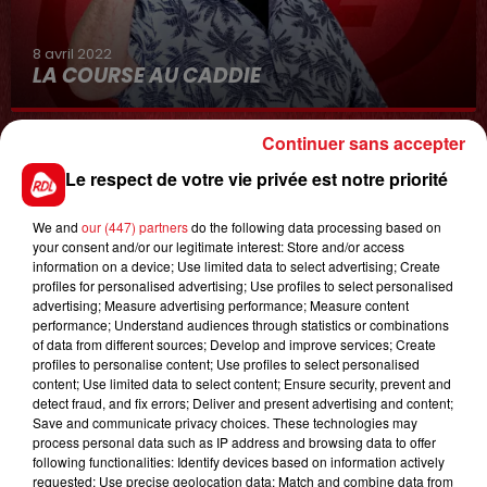
8 avril 2022
LA COURSE AU CADDIE
Continuer sans accepter
Le respect de votre vie privée est notre priorité
We and
our (447) partners
do the following data processing based on
your consent and/or our legitimate interest: Store and/or access
information on a device; Use limited data to select advertising; Create
profiles for personalised advertising; Use profiles to select personalised
1er août 2026
advertising; Measure advertising performance; Measure content
GAGNEZ VOS ENTRÉES POUR TOUTE LA
performance; Understand audiences through statistics or combinations
FAMILLE À DENNLYS PARC !
of data from different sources; Develop and improve services; Create
profiles to personalise content; Use profiles to select personalised
content; Use limited data to select content; Ensure security, prevent and
detect fraud, and fix errors; Deliver and present advertising and content;
Save and communicate privacy choices. These technologies may
LES PODCASTS
process personal data such as IP address and browsing data to offer
following functionalities: Identify devices based on information actively
requested; Use precise geolocation data; Match and combine data from