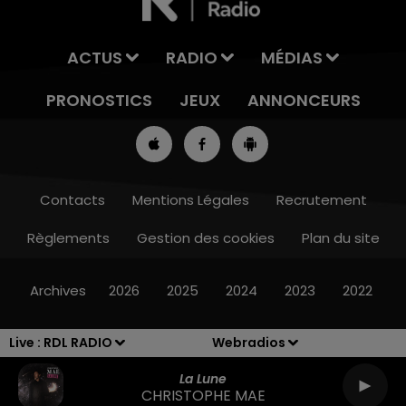
ACTUS
RADIO
MÉDIAS
PRONOSTICS
JEUX
ANNONCEURS
Contacts
Mentions Légales
Recrutement
Règlements
Gestion des cookies
Plan du site
13h00 - 16h00
LES APRÈS-MIDI QUI CHANTENT
Archives
2026
2025
2024
2023
2022
Live :
RDL RADIO
Webradios
La Lune
CHRISTOPHE MAE