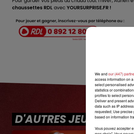
Pour garder vos pieds au chaud tout l'hiver, Adrien e
chaussettes RDL
avec
YOURSURPRISE.FR !
7h00 - 10h00
DEBOUT C'EST L'HEURE
We and
our (447) partn
access information on a 
select personalised ad
statistics or combinatio
profiles to select person
Deliver and present adv
data such as IP address 
requested; Use precise g
D'AUTRES JEUX
based on information tra
Vous pouvez accepter en 
mes choix". Vous pouvez