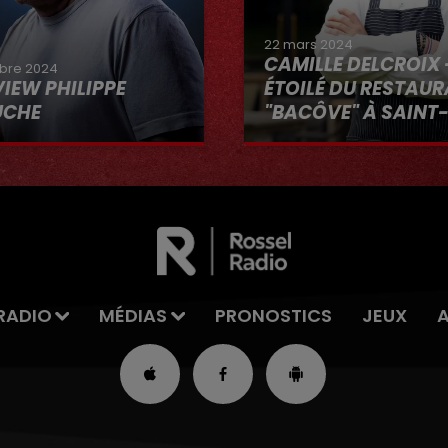
22 mars 2024
CAMILLE DELCROIX 
bre 2024
VIEW PHILIPPE
ÉTOILÉ DU RESTAU
UCHE
"BACÔVE" À SAINT
Au micro d'Hervé dans 
VOUS"
RADIO
MÉDIAS
PRONOSTICS
JEUX