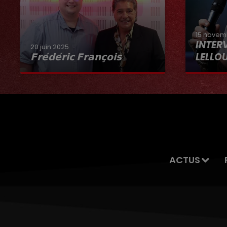
15 novem
INTER
20 juin 2025
𝗙𝗿𝗲́𝗱𝗲́𝗿𝗶𝗰 𝗙𝗿𝗮𝗻𝗰̧𝗼𝗶𝘀
LELLO
Interview du 20 juin 2025
ACTUS