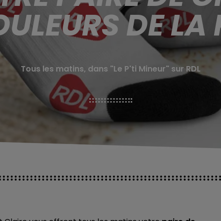
ULEURS DE LA 
Tous les matins, dans "Le P'ti Mineur" sur RDL