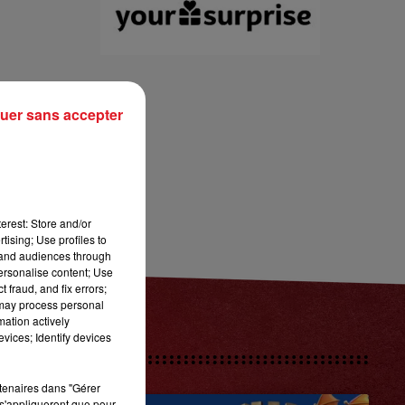
13h00 - 16h00
LES APRÈS-MIDI QUI CHANTENT
uer sans accepter
erest: Store and/or
tising; Use profiles to
tand audiences through
personalise content; Use
 fraud, and fix errors;
 may process personal
mation actively
vices; Identify devices
rtenaires dans "Gérer
s'appliqueront que pour