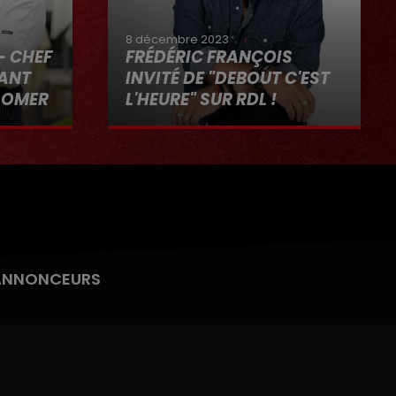
8 décembre 2023
- CHEF
FRÉDÉRIC FRANÇOIS
RANT
INVITÉ DE "DEBOUT C'EST
-OMER
L'HEURE" SUR RDL !
"RDL ET
8 décembre 2023
ANNONCEURS