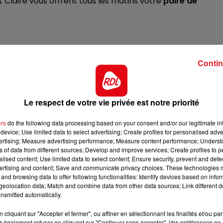
t Claire vous offrent tous les matins votre
paire de
12h00 - 13h00
RDL & VOUS
Contin
Le respect de votre vie privée est notre priorité
ers
do the following data processing based on your consent and/or our legitimate int
device; Use limited data to select advertising; Create profiles for personalised adver
vertising; Measure advertising performance; Measure content performance; Unders
ns of data from different sources; Develop and improve services; Create profiles to 
alised content; Use limited data to select content; Ensure security, prevent and detect
ertising and content; Save and communicate privacy choices. These technologies
and browsing data to offer following functionalities: Identify devices based on infor
eolocation data; Match and combine data from other data sources; Link different de
nsmitted automatically.
cliquant sur "Accepter et fermer", ou affiner en sélectionnant les finalités et/ou pa
 également refuser en cliquant sur "Continuer sans accepter". Vos préférences ne 