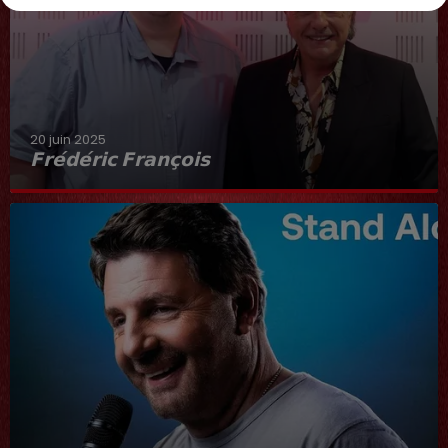
20 juin 2025
𝗙𝗿𝗲́𝗱𝗲́𝗿𝗶𝗰 𝗙𝗿𝗮𝗻𝗰̧𝗼𝗶𝘀
Interview du 20 juin 2025