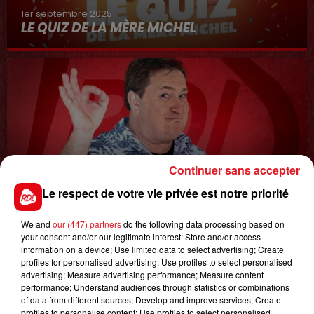
1er septembre 2025
LE QUIZ DE LA MÈRE MICHEL
Continuer sans accepter
8 avril 2022
Le respect de votre vie privée est notre priorité
LA COURSE AU CADDIE
We and
our (447) partners
do the following data processing based on
your consent and/or our legitimate interest: Store and/or access
information on a device; Use limited data to select advertising; Create
profiles for personalised advertising; Use profiles to select personalised
advertising; Measure advertising performance; Measure content
performance; Understand audiences through statistics or combinations
of data from different sources; Develop and improve services; Create
profiles to personalise content; Use profiles to select personalised