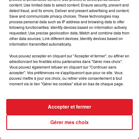
content; Use limited data to select content; Ensure security, prevent and
detect fraud, and fix errors; Deliver and present advertising and content;
1er août 2026
Save and communicate privacy choices. These technologies may
GAGNEZ VOS ENTRÉES POUR TOUTE LA
process personal data such as IP address and browsing data to offer
following functionalities: Identify devices based on information actively
FAMILLE À DENNLYS PARC !
requested; Use precise geolocation data; Match and combine data from
other data sources; Link different devices; Identify devices based on
information transmitted automatically.
LES PODCASTS
Vous pouvez accepter en cliquant sur "Accepter et fermer", ou affiner en
sélectionnant les finalités et/ou partenaires dans "Gérer mes choix".
Vous pouvez également refuser en cliquant sur "Continuer sans
accepter". Vos préférences ne s'appliqueront que pour ce site. Vous
pouvez mettre à jour vos choix, ou retirer votre consentement à tout
moment via le lien "Gérer les cookies" situé en bas de chaque page.
Accepter et fermer
Gérer mes choix