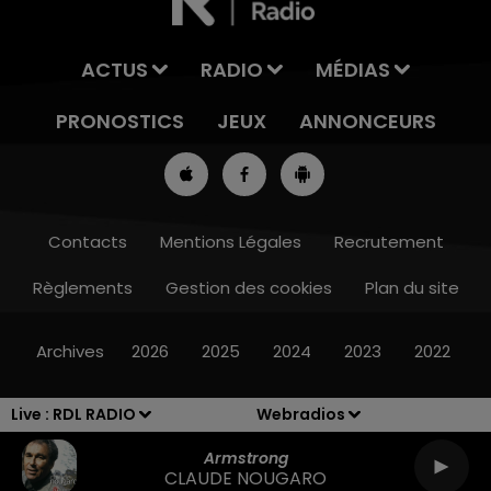
ACTUS
RADIO
MÉDIAS
PRONOSTICS
JEUX
ANNONCEURS
Contacts
Mentions Légales
Recrutement
Règlements
Gestion des cookies
Plan du site
11h00 - 12h00
SUR UN AIR D'ACCORDÉON
Archives
2026
2025
2024
2023
2022
Live :
RDL RADIO
Webradios
Armstrong
CLAUDE NOUGARO