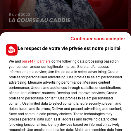
8 avril 2022
LA COURSE AU CADDIE
Continuer sans accepter
Le respect de votre vie privée est notre priorité
We and
our (447) partners
do the following data processing based on
your consent and/or our legitimate interest: Store and/or access
information on a device; Use limited data to select advertising; Create
profiles for personalised advertising; Use profiles to select personalised
8 août 2026
advertising; Measure advertising performance; Measure content
GAGNEZ VOS ENTRÉES JOUR AU CENTER
performance; Understand audiences through statistics or combinations
PARCS DU LAC D'AILETTE !
of data from different sources; Develop and improve services; Create
profiles to personalise content; Use profiles to select personalised
content; Use limited data to select content; Ensure security, prevent and
detect fraud, and fix errors; Deliver and present advertising and content;
Save and communicate privacy choices. These technologies may
LES PODCASTS
process personal data such as IP address and browsing data to offer
following functionalities: Identify devices based on information actively
requested; Use precise geolocation data; Match and combine data from