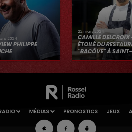
22 mars 2024
CAMILLE DELCROIX 
bre 2024
VIEW PHILIPPE
ÉTOILÉ DU RESTAU
UCHE
"BACÔVE" À SAINT
Au micro d'Hervé dans 
VOUS"
RADIO
MÉDIAS
PRONOSTICS
JEUX