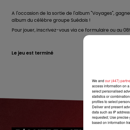
16h00 - 19h00
A l'occasion de la sortie de l'album "Voyages", gagnez
LE JUKEBOX RDL
album du célèbre groupe Suédois !
Pour jouer, inscrivez-vous via ce formulaire ou au 08
Le jeu est terminé
We and
our (447) partn
access information on a 
select personalised ad
statistics or combinatio
profiles to select person
Deliver and present adv
data such as IP address 
requested; Use precise g
based on information tra