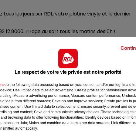
7h00 - 10h00
 tous les jours sur RDL, votre platine vinyle et le dernier
DEBOUT C'EST L'HEURE
92 12 8000. Tirage au sort tous les matins dès 6h !
Contin
Le respect de votre vie privée est notre priorité
ers
do the following data processing based on your consent and/or our legitimate int
device; Use limited data to select advertising; Create profiles for personalised adver
vertising; Measure advertising performance; Measure content performance; Unders
ns of data from different sources; Develop and improve services; Create profiles to 
alised content; Use limited data to select content; Ensure security, prevent and detect
ertising and content; Save and communicate privacy choices. These technologies
and browsing data to offer following functionalities: Identify devices based on infor
eolocation data; Match and combine data from other data sources; Link different de
nsmitted automatically.