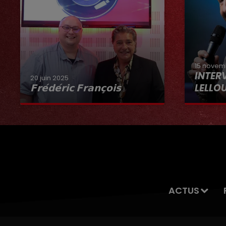
15 novem
INTER
20 juin 2025
𝗙𝗿𝗲́𝗱𝗲́𝗿𝗶𝗰 𝗙𝗿𝗮𝗻𝗰̧𝗼𝗶𝘀
LELLO
Interview du 20 juin 2025
ACTUS