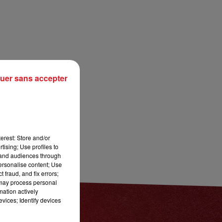
12h00 - 13h00
RDL & VOUS
uer sans accepter
erest: Store and/or
tising; Use profiles to
tand audiences through
personalise content; Use
 fraud, and fix errors;
 may process personal
mation actively
vices; Identify devices