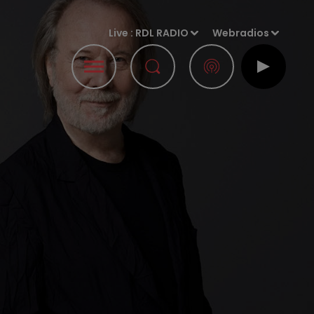
Live :
RDL RADIO
Webradios