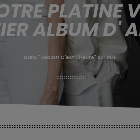
TRE PLATINE VI
IER ALBUM D' A
Dans "Debout C'est L'Heure" sur RDL