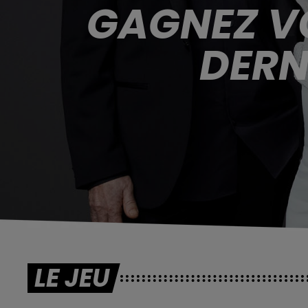
GAGNEZ VO
DERN
LE JEU