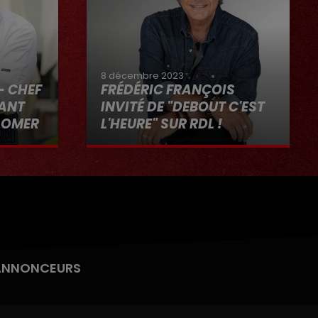
8 décembre 2023
- CHEF
FRÉDÉRIC FRANÇOIS
RANT
INVITÉ DE "DEBOUT C'EST
-OMER
L'HEURE" SUR RDL !
"RDL ET
8 décembre 2023
ANNONCEURS