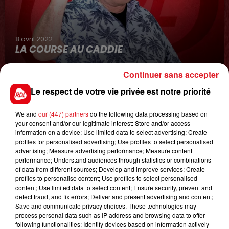
8 avril 2022
LA COURSE AU CADDIE
Continuer sans accepter
Le respect de votre vie privée est notre priorité
We and
our (447) partners
do the following data processing based on
your consent and/or our legitimate interest: Store and/or access
information on a device; Use limited data to select advertising; Create
profiles for personalised advertising; Use profiles to select personalised
advertising; Measure advertising performance; Measure content
0h00
performance; Understand audiences through statistics or combinations
GAGNEZ VOS ENTRÉES JOUR AU CENTER
of data from different sources; Develop and improve services; Create
PARCS DU LAC D'AILETTE !
profiles to personalise content; Use profiles to select personalised
content; Use limited data to select content; Ensure security, prevent and
detect fraud, and fix errors; Deliver and present advertising and content;
Save and communicate privacy choices. These technologies may
process personal data such as IP address and browsing data to offer
LES PODCASTS
following functionalities: Identify devices based on information actively