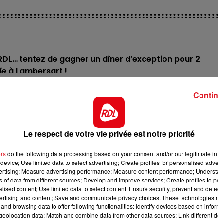
7h00 - 10h00
RDL WEEK-END
 RDL… tentez de gagner un dîner d’exception pour 2
ie
à Lambersart !
 chefs passionnés et des saveurs qui éveillent les papille
Contin
st l’Heure
avec Anthony pour jouer au
Quiz de la Mère
Le respect de votre vie privée est notre priorité
ers
do the following data processing based on your consent and/or our legitimate int
 0,80€/min)
device; Use limited data to select advertising; Create profiles for personalised adver
d’un SMS)
vertising; Measure advertising performance; Measure content performance; Unders
ns of data from different sources; Develop and improve services; Create profiles to 
alised content; Use limited data to select content; Ensure security, prevent and detect
ertising and content; Save and communicate privacy choices. These technologies
and browsing data to offer following functionalities: Identify devices based on infor
eolocation data; Match and combine data from other data sources; Link different de