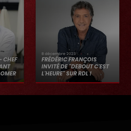
8 décembre 2023
- CHEF
FRÉDÉRIC FRANÇOIS
RANT
INVITÉ DE "DEBOUT C'EST
-OMER
L'HEURE" SUR RDL !
"RDL ET
8 décembre 2023