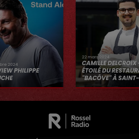
22 mars 2024
CAMILLE DELCROIX 
bre 2024
VIEW PHILIPPE
ÉTOILÉ DU RESTAU
UCHE
"BACÔVE" À SAINT
Au micro d'Hervé dans 
VOUS"