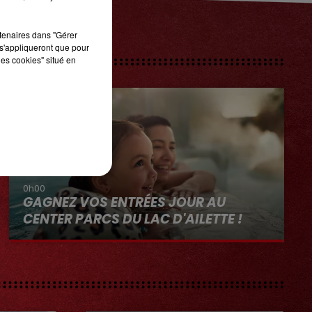
rtenaires dans "Gérer
s'appliqueront que pour
les cookies" situé en
0h00
GAGNEZ VOS ENTRÉES JOUR AU
CENTER PARCS DU LAC D'AILETTE !