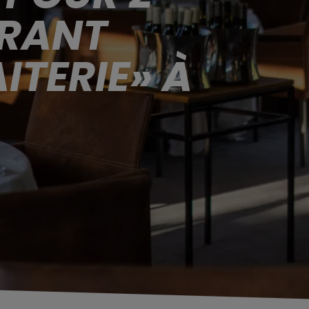
URANT
ITERIE» À