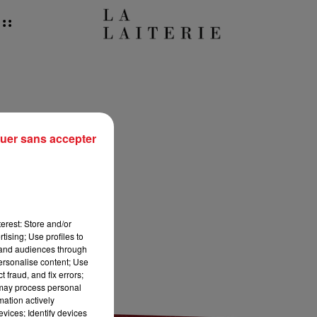
10h00 - 12h00
RDL WEEKEND
s…
uer sans accepter
erest: Store and/or
tising; Use profiles to
tand audiences through
personalise content; Use
 fraud, and fix errors;
 may process personal
mation actively
vices; Identify devices