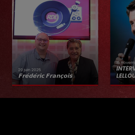
15 novem
INTER
20 juin 2025
𝗙𝗿𝗲́𝗱𝗲́𝗿𝗶𝗰 𝗙𝗿𝗮𝗻𝗰̧𝗼𝗶𝘀
LELLO
Interview du 20 juin 2025