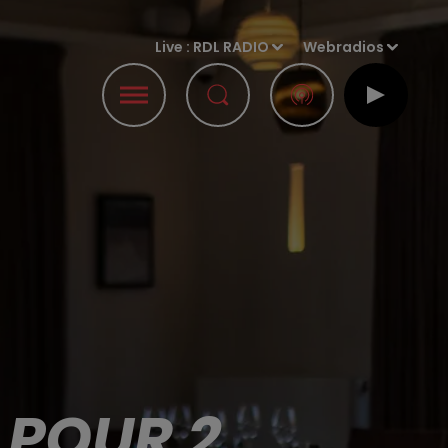
Live :
RDL RADIO
Webradios
 POUR 2