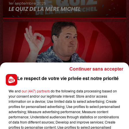
1er septembre 2025
LE QUIZ DE LA MÈRE MICHEL
Continuer sans accepter
8 avril 2022
Le respect de votre vie privée est notre priorité
LA COURSE AU CADDIE
We and
our (447) partners
do the following data processing based on
your consent and/or our legitimate interest: Store and/or access
information on a device; Use limited data to select advertising; Create
profiles for personalised advertising; Use profiles to select personalised
advertising; Measure advertising performance; Measure content
performance; Understand audiences through statistics or combinations
of data from different sources; Develop and improve services; Create
profiles to personalise content; Use profiles to select personalised