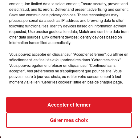
content; Use limited data to select content; Ensure security, prevent and
detect fraud, and fix errors; Deliver and present advertising and content;
8 août 2026
Save and communicate privacy choices. These technologies may
GAGNEZ VOS ENTRÉES JOUR AU CENTER
process personal data such as IP address and browsing data to offer
PARCS DU LAC D'AILETTE !
following functionalities: Identify devices based on information actively
requested; Use precise geolocation data; Match and combine data from
other data sources; Link different devices; Identify devices based on
information transmitted automatically.
LES PODCASTS
Vous pouvez accepter en cliquant sur "Accepter et fermer", ou affiner en
sélectionnant les finalités et/ou partenaires dans "Gérer mes choix".
Vous pouvez également refuser en cliquant sur "Continuer sans
accepter". Vos préférences ne s'appliqueront que pour ce site. Vous
pouvez mettre à jour vos choix, ou retirer votre consentement à tout
moment via le lien "Gérer les cookies" situé en bas de chaque page.
Accepter et fermer
Gérer mes choix