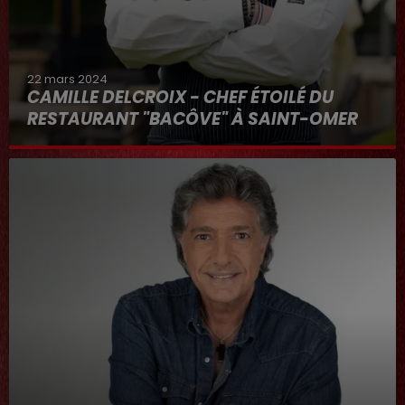
22 mars 2024
CAMILLE DELCROIX - CHEF ÉTOILÉ DU
RESTAURANT "BACÔVE" À SAINT-OMER
Au micro d'Hervé dans "RDL ET VOUS"