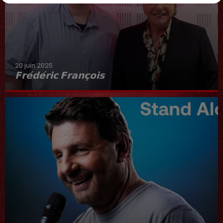
20 juin 2025
𝗙𝗿𝗲́𝗱𝗲́𝗿𝗶𝗰 𝗙𝗿𝗮𝗻𝗰̧𝗼𝗶𝘀
Interview du 20 juin 2025