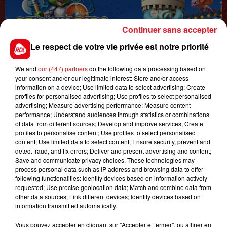
Continuer sans accepter
Le respect de votre vie privée est notre priorité
1er août 2026
We and
our (447) partners
do the following data processing based on
GAGNEZ VOS ENTRÉES POUR TOUTE LA
your consent and/or our legitimate interest: Store and/or access
FAMILLE À DENNLYS PARC !
information on a device; Use limited data to select advertising; Create
profiles for personalised advertising; Use profiles to select personalised
advertising; Measure advertising performance; Measure content
performance; Understand audiences through statistics or combinations
of data from different sources; Develop and improve services; Create
LES PODCASTS
profiles to personalise content; Use profiles to select personalised
content; Use limited data to select content; Ensure security, prevent and
detect fraud, and fix errors; Deliver and present advertising and content;
Save and communicate privacy choices. These technologies may
process personal data such as IP address and browsing data to offer
following functionalities: Identify devices based on information actively
requested; Use precise geolocation data; Match and combine data from
other data sources; Link different devices; Identify devices based on
information transmitted automatically.
Vous pouvez accepter en cliquant sur "Accepter et fermer", ou affiner en