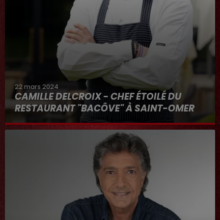
22 mars 2024
CAMILLE DELCROIX - CHEF ÉTOILÉ DU
RESTAURANT "BACÔVE" À SAINT-OMER
Au micro d'Hervé dans "RDL ET VOUS"