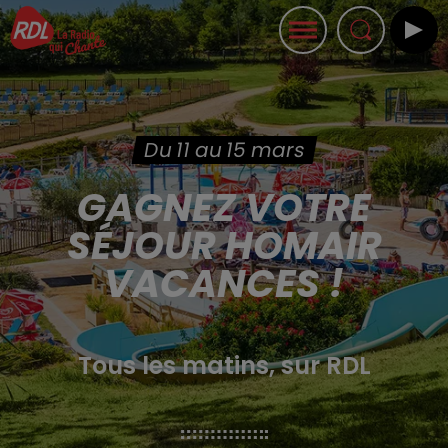
Du 11 au 15 mars
GAGNEZ VOTRE
SÉJOUR HOMAIR
VACANCES !
Tous les matins, sur RDL