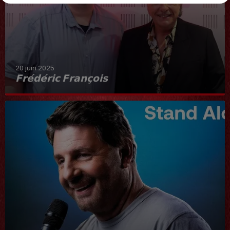
20 juin 2025
𝗙𝗿𝗲́𝗱𝗲́𝗿𝗶𝗰 𝗙𝗿𝗮𝗻𝗰̧𝗼𝗶𝘀
Interview du 20 juin 2025