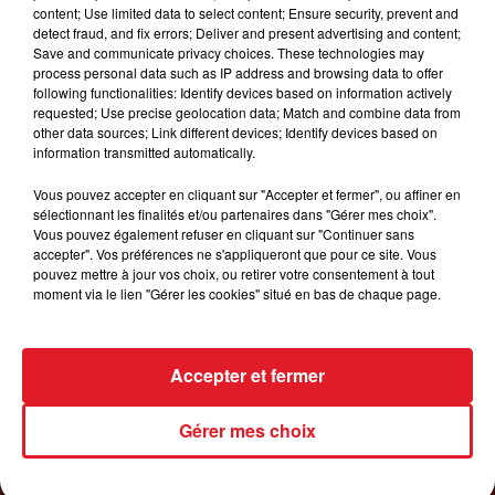
content; Use limited data to select content; Ensure security, prevent and
detect fraud, and fix errors; Deliver and present advertising and content;
0h00
Save and communicate privacy choices. These technologies may
GAGNEZ VOS ENTRÉES JOUR AU CENTER
process personal data such as IP address and browsing data to offer
PARCS DU LAC D'AILETTE !
following functionalities: Identify devices based on information actively
requested; Use precise geolocation data; Match and combine data from
other data sources; Link different devices; Identify devices based on
information transmitted automatically.
LES PODCASTS
Vous pouvez accepter en cliquant sur "Accepter et fermer", ou affiner en
sélectionnant les finalités et/ou partenaires dans "Gérer mes choix".
Vous pouvez également refuser en cliquant sur "Continuer sans
accepter". Vos préférences ne s'appliqueront que pour ce site. Vous
pouvez mettre à jour vos choix, ou retirer votre consentement à tout
moment via le lien "Gérer les cookies" situé en bas de chaque page.
Accepter et fermer
Gérer mes choix