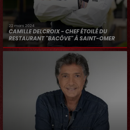
22 mars 2024
CAMILLE DELCROIX - CHEF ÉTOILÉ DU
RESTAURANT "BACÔVE" À SAINT-OMER
Au micro d'Hervé dans "RDL ET VOUS"