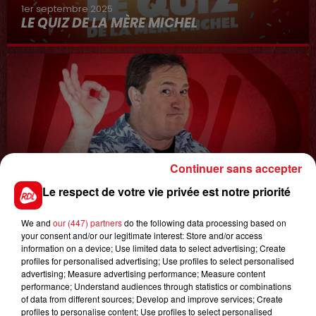
1er septembre 2025
LE QUIZ DE LA MÈRE MICHEL
Continuer sans accepter
8 avril 2022
Le respect de votre vie privée est notre priorité
LA COURSE AU CADDIE
We and
our (447) partners
do the following data processing based on
your consent and/or our legitimate interest: Store and/or access
information on a device; Use limited data to select advertising; Create
profiles for personalised advertising; Use profiles to select personalised
advertising; Measure advertising performance; Measure content
performance; Understand audiences through statistics or combinations
of data from different sources; Develop and improve services; Create
profiles to personalise content; Use profiles to select personalised