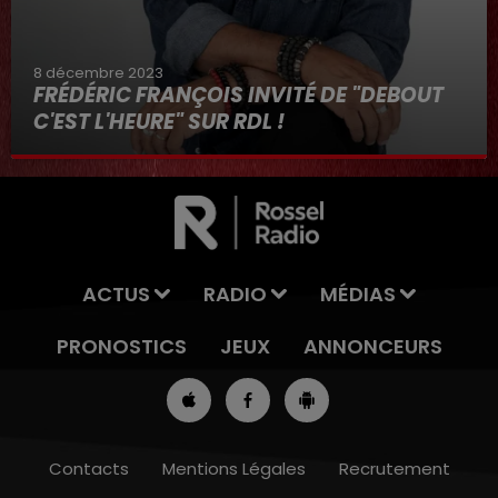
8 décembre 2023
FRÉDÉRIC FRANÇOIS INVITÉ DE "DEBOUT
C'EST L'HEURE" SUR RDL !
8 décembre 2023
ACTUS
RADIO
MÉDIAS
PRONOSTICS
JEUX
ANNONCEURS
Contacts
Mentions Légales
Recrutement