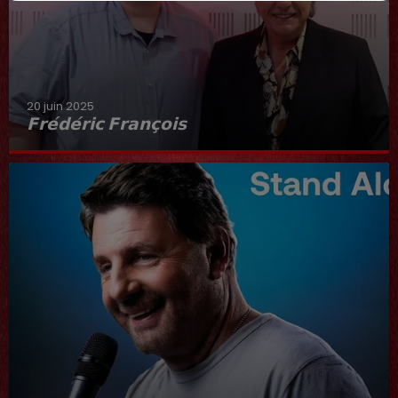
20 juin 2025
𝗙𝗿𝗲́𝗱𝗲́𝗿𝗶𝗰 𝗙𝗿𝗮𝗻𝗰̧𝗼𝗶𝘀
Interview du 20 juin 2025