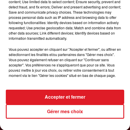
content; Use limited data to select content; Ensure security, prevent and
detect fraud, and fix errors; Deliver and present advertising and content;
1er août 2026
Save and communicate privacy choices. These technologies may
GAGNEZ VOS ENTRÉES POUR TOUTE LA
process personal data such as IP address and browsing data to offer
FAMILLE À DENNLYS PARC !
following functionalities: Identify devices based on information actively
requested; Use precise geolocation data; Match and combine data from
other data sources; Link different devices; Identify devices based on
information transmitted automatically.
LES PODCASTS
Vous pouvez accepter en cliquant sur "Accepter et fermer", ou affiner en
sélectionnant les finalités et/ou partenaires dans "Gérer mes choix".
Vous pouvez également refuser en cliquant sur "Continuer sans
accepter". Vos préférences ne s'appliqueront que pour ce site. Vous
pouvez mettre à jour vos choix, ou retirer votre consentement à tout
moment via le lien "Gérer les cookies" situé en bas de chaque page.
Accepter et fermer
Gérer mes choix