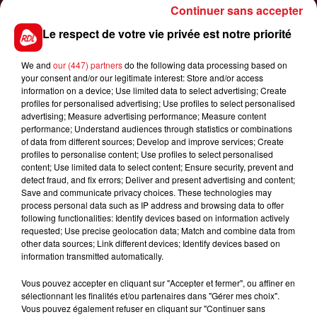
Continuer sans accepter
1er août 2026
Le respect de votre vie privée est notre priorité
GAGNEZ VOS ENTRÉES POUR TOUTE LA
FAMILLE À DENNLYS PARC !
We and
our (447) partners
do the following data processing based on
your consent and/or our legitimate interest: Store and/or access
information on a device; Use limited data to select advertising; Create
profiles for personalised advertising; Use profiles to select personalised
advertising; Measure advertising performance; Measure content
LES PODCASTS
performance; Understand audiences through statistics or combinations
of data from different sources; Develop and improve services; Create
profiles to personalise content; Use profiles to select personalised
content; Use limited data to select content; Ensure security, prevent and
detect fraud, and fix errors; Deliver and present advertising and content;
Save and communicate privacy choices. These technologies may
process personal data such as IP address and browsing data to offer
following functionalities: Identify devices based on information actively
requested; Use precise geolocation data; Match and combine data from
other data sources; Link different devices; Identify devices based on
information transmitted automatically.
Vous pouvez accepter en cliquant sur "Accepter et fermer", ou affiner en
sélectionnant les finalités et/ou partenaires dans "Gérer mes choix".
Vous pouvez également refuser en cliquant sur "Continuer sans