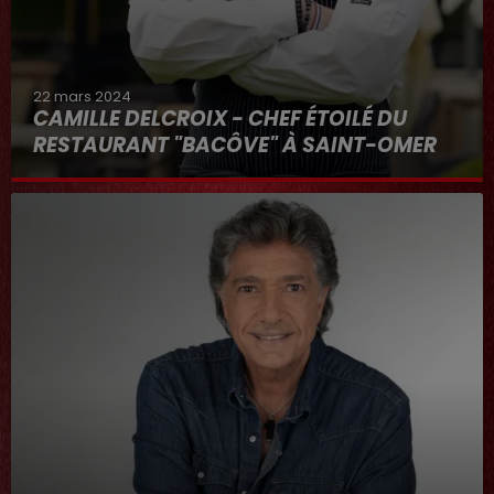
22 mars 2024
CAMILLE DELCROIX - CHEF ÉTOILÉ DU
RESTAURANT "BACÔVE" À SAINT-OMER
Au micro d'Hervé dans "RDL ET VOUS"