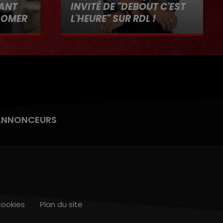
RANT
INVITÉ DE "DEBOUT C'EST
-OMER
L'HEURE" SUR RDL !
"RDL ET
8 décembre 2023
ANNONCEURS
cookies
Plan du site