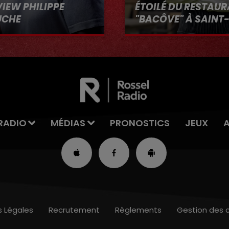
VIEW PHILIPPE
ÉTOILÉ DU RESTAU
UCHE
"BACÔVE" À SAINT
Au micro d'Hervé dans 
VOUS"
RADIO
MÉDIAS
PRONOSTICS
JEUX
s Légales
Recrutement
Règlements
Gestion des 