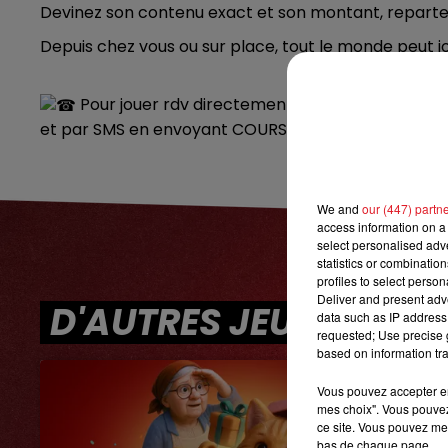
Devinez son contenu exact et son montant, repartez
12h00 - 13h00
RDL & VOUS
Depuis chez vous ou sur place, tout le monde peut jo
Pour jouer rdv directement sur place ou par tir
et par SMS en envoyant COURSE au 7 14 15 (prix d'u
We and
our (447) partn
access information on a 
select personalised ad
statistics or combinatio
profiles to select person
Deliver and present adv
D'AUTRES JEUX
data such as IP address 
requested; Use precise g
based on information tra
Vous pouvez accepter en 
mes choix". Vous pouvez
ce site. Vous pouvez met
bas de chaque page.