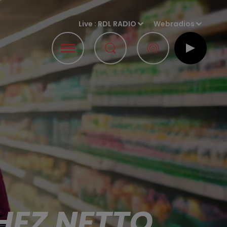
Live :
RDL RADIO
Webradios
HEZ NETTO