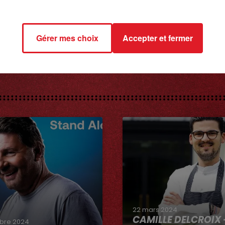
Gérer mes choix
Accepter et fermer
8 avril 2022
LA COURSE AU CADDIE
22 mars 2024
CAMILLE DELCROIX 
bre 2024