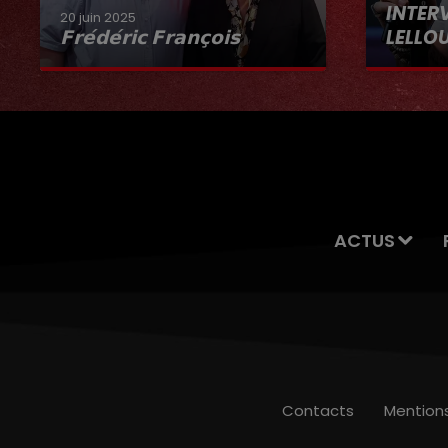
INTER
20 juin 2025
𝗙𝗿𝗲́𝗱𝗲́𝗿𝗶𝗰 𝗙𝗿𝗮𝗻𝗰̧𝗼𝗶𝘀
LELLO
Interview du 20 juin 2025
ACTUS
Contacts
Mention