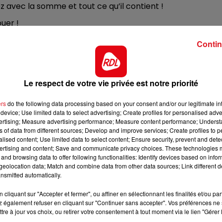
 avec la somme et tout ce qu’il contient !
13h00 - 16h00
LES APRÈS-MIDI QUI CHANTENT
uer !
Contin
age au sort au 0 892 12 8000 (prix d'un appel + 0.80€/min
n SMS + 2 x 0.75€) Bonne chance !
Le respect de votre vie privée est notre priorité
ers
do the following data processing based on your consent and/or our legitimate int
device; Use limited data to select advertising; Create profiles for personalised adver
vertising; Measure advertising performance; Measure content performance; Unders
ns of data from different sources; Develop and improve services; Create profiles to 
alised content; Use limited data to select content; Ensure security, prevent and detect
ertising and content; Save and communicate privacy choices. These technologies
and browsing data to offer following functionalities: Identify devices based on infor
eolocation data; Match and combine data from other data sources; Link different de
nsmitted automatically.
cliquant sur "Accepter et fermer", ou affiner en sélectionnant les finalités et/ou pa
 également refuser en cliquant sur "Continuer sans accepter". Vos préférences ne 
tre à jour vos choix, ou retirer votre consentement à tout moment via le lien "Gérer 