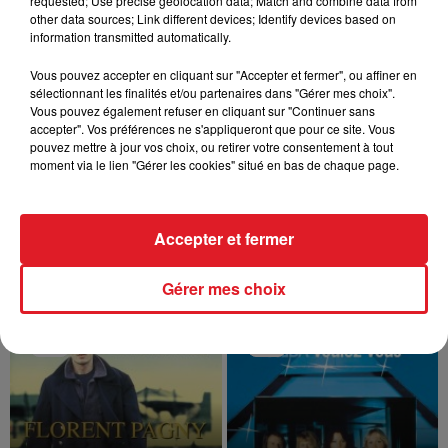
requested; Use precise geolocation data; Match and combine data from
FLORENT PAGNY : NUMÉRO UN DES
other data sources; Link different devices; Identify devices based on
VENTES AVEC SON
information transmitted automatically.
AUTOBIOGRAPHIE !
Son autobiographie "Pagny par Florent",
Vous pouvez accepter en cliquant sur "Accepter et fermer", ou affiner en
où il raconte ses moments de carrière
sélectionnant les finalités et/ou partenaires dans "Gérer mes choix".
mais aussi sa maladie, est numéro un
Vous pouvez également refuser en cliquant sur "Continuer sans
des ventes de livres ! Face au succès,...
accepter". Vos préférences ne s'appliqueront que pour ce site. Vous
pouvez mettre à jour vos choix, ou retirer votre consentement à tout
moment via le lien "Gérer les cookies" situé en bas de chaque page.
1
2
3
4
5
6
7
Accepter et fermer
TITRES DIFFUSÉS
Gérer mes choix
9h09
9h09
9h06
9h06