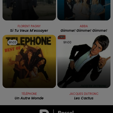
FLORENT PAGNY
ABBA
Si Tu Veux M'essayer
Gimme! Gimme! Gimme!
9h03
9h03
9h00
9h00
TÉLÉPHONE
JACQUES DUTRONC
Un Autre Monde
Les Cactus