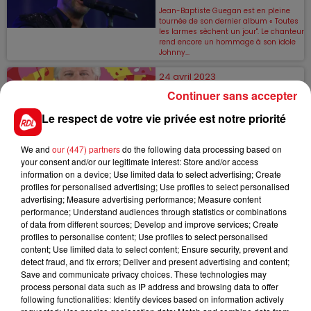
Jean-Baptiste Guegan est en pleine
tournée de son dernier album « Toutes
les larmes sèchent un jour". Le chanteur
rend encore un hommage à son idole
Johnny...
24 avril 2023
Continuer sans accepter
PATRICK SÉBASTIEN REVIENT AVEC
UN NOUVEL ALBUM FESTIF !
Le respect de votre vie privée est notre priorité
Patrick Sébastien n'avait pas sorti
d'album depuis deux ans. Mais pour
ses fans et à quelques mois de l’été,
We and
our (447) partners
do the following data processing based on
l’animateur signe son grand retour. Cet
your consent and/or our legitimate interest: Store and/or access
album...
information on a device; Use limited data to select advertising; Create
profiles for personalised advertising; Use profiles to select personalised
19 avril 2023
advertising; Measure advertising performance; Measure content
BRIGITTE BARDOT : LA SÉRIE
performance; Understand audiences through statistics or combinations
PROCHAINEMENT SUR FRANCE 2 !
of data from different sources; Develop and improve services; Create
profiles to personalise content; Use profiles to select personalised
Attention, événement dans votre télé !
Le 8 mai, France 2 lancera la diffusion
content; Use limited data to select content; Ensure security, prevent and
du biopic "Bardot", une série en
detect fraud, and fix errors; Deliver and present advertising and content;
plusieurs épisodes consacrée à l'icône
Save and communicate privacy choices. These technologies may
du...
process personal data such as IP address and browsing data to offer
following functionalities: Identify devices based on information actively
18 avril 2023