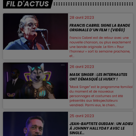
FIL D'ACTUS
28 avril 2023
FRANCIS CABREL SIGNE LA BANDE
ORIGINALE D’UN FILM ! (VIDÉO)
Francis Cabrel est de retour avec une
nouvelle chanson, ou plus exactement
une bande originale. Le film « Pour
l’honneur » sort la semaine prochaine,
et...
26 avril 2023
MASK SINGER : LES INTERNAUTES
ONT DÉMASQUÉ LE HUSKY !
"Mask Singer" est le programme familial
du moment et de nouveaux
personnages et costumes ont été
présentés aux téléspectateurs
vendredi. Parmi eux, le chien...
25 avril 2023
JEAN-BAPTISTE GUEGAN : UN ADIEU
À JOHNNY HALLYDAY AVEC LE
SINGLE...