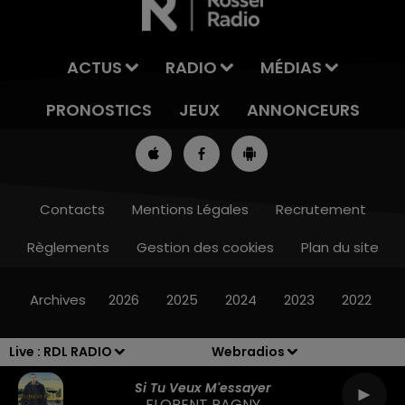
ACTUS
RADIO
MÉDIAS
PRONOSTICS
JEUX
ANNONCEURS
Contacts
Mentions Légales
Recrutement
Règlements
Gestion des cookies
Plan du site
10h00 - 12h00
D
RDL WEEKEND
Archives
2026
2025
2024
2023
2022
Live :
RDL RADIO
Webradios
Si Tu Veux M'essayer
FLORENT PAGNY