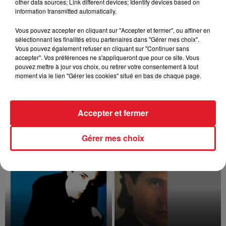
other data sources; Link different devices; Identify devices based on
information transmitted automatically.
Quatre ans après son dernier album et
des concerts annulés par la crise
sanitaire, Zazie prépare son grand
Vous pouvez accepter en cliquant sur "Accepter et fermer", ou affiner en
retour. Sur ses réseaux sociaux, la
sélectionnant les finalités et/ou partenaires dans "Gérer mes choix".
chanteuse...
Vous pouvez également refuser en cliquant sur "Continuer sans
accepter". Vos préférences ne s'appliqueront que pour ce site. Vous
pouvez mettre à jour vos choix, ou retirer votre consentement à tout
moment via le lien "Gérer les cookies" situé en bas de chaque page.
7
8
9
10
11
12
13
Accepter et fermer
TITRES DIFFUSÉS
Gérer mes choix
16h09
16h09
16h04
16h04