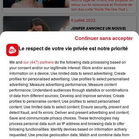
John à l'âge de 73 ans, RDL propose un
retour sur la naissance et l'histoire de
son duo culte "You're The One That I...
6 juillet 2022
JENIFER ANNONCE UN NOUVEL
ALBUM !
Continuer sans accepter
Le retour de Jenifer se précise. La
chanteuse a récemment dévoilé les
Le respect de votre vie privée est notre priorité
informations concernant son nouvel
album, qui s'intitulera "N°9" et qui
sortira le 4...
We and
our (447) partners
do the following data processing based on
your consent and/or our legitimate interest: Store and/or access
4 juillet 2022
information on a device; Use limited data to select advertising; Create
profiles for personalised advertising; Use profiles to select personalised
COMBIEN GAGNE PATRICK
HERNANDEZ AVEC SON TUBE
advertising; Measure advertising performance; Measure content
"BORN TO BE ALIVE" ?
performance; Understand audiences through statistics or combinations
of data from different sources; Develop and improve services; Create
Depuis 1978, Patrick Hernandez
profiles to personalise content; Use profiles to select personalised
cartonne dans le monde entier avec
"Born To Be Alive". Mais combien d'argent
content; Use limited data to select content; Ensure security, prevent and
gagne-t-il grâce à son tube disco ? On
detect fraud, and fix errors; Deliver and present advertising and content;
a la...
Save and communicate privacy choices. These technologies may
process personal data such as IP address and browsing data to offer
28 juin 2022
following functionalities: Identify devices based on information actively
ZAZIE : ELLE ANNONCE SON RETOUR
requested; Use precise geolocation data; Match and combine data from
IMMINENT EN VIDÉO !