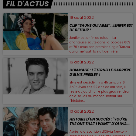
FIL D'ACTUS
19 août 2022
CLIP "SAUVE QUI AIME" : JENIFER EST
DE RETOUR !
Jenifer est enfin de retour ! La
chanteuse saute dans la pop des 60's
et 70's avec son premier single "Sauve
qui aime" sorti la nuit dernière.
16 août 2022
HOMMAGE : L'ÉTERNELLE CARRIÈRE
D'ELVIS PRESLEY !
Elvis est décédé il y a 45 ans, un 16
Août. Avec ses 22 ans de carrière, il
reste aujourd’hui le plus gros vendeur
de disques au monde. Retour sur
l’histoire...
10 août 2022
HISTOIRE D'UN SUCCÈS : "YOU'RE
THE ONE THAT I WANT" D'OLIVIA...
Après la disparition d'Olivia Newton-