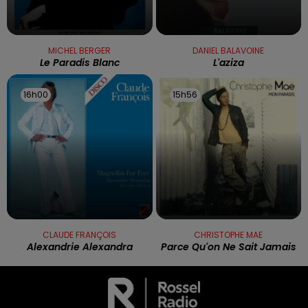
MICHEL BERGER
DANIEL BALAVOINE
Le Paradis Blanc
L'aziza
16h00
16h00
15h56
15h56
CLAUDE FRANÇOIS
CHRISTOPHE MAE
Alexandrie Alexandra
Parce Qu'on Ne Sait Jamais