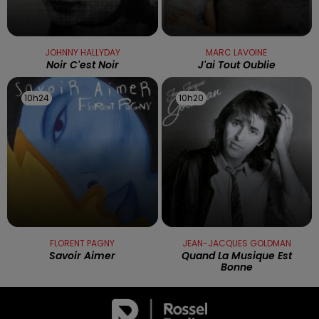
JOHNNY HALLYDAY
MARC LAVOINE
Noir C'est Noir
J'ai Tout Oublie
10h24
10h24
10h20
10h20
FLORENT PAGNY
JEAN-JACQUES GOLDMAN
Savoir Aimer
Quand La Musique Est
Bonne