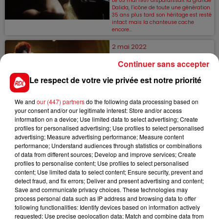
Le 03 mai 1987 disparaissait la grande
Dalida, l’icône de toute une génération.
35 ans plus tard son héritage est resté
intact mais la chanteuse cache
encore...
2 mai 2022
VIANNEY TRAVAILLE SUR LE
Continuer sans accepter
NOUVEL ALBUM DE VÉRONIQUE
SANSON !
Le respect de votre vie privée est notre priorité
Véronique Sanson sortira son nouvel
album dans quelques mois. Pour sa
We and
our (447) partners
do the following data processing based on
création, l'icône de la chanson s'est
entourée de Vianney, comme l'a
your consent and/or our legitimate interest: Store and/or access
confirmé ce...
information on a device; Use limited data to select advertising; Create
profiles for personalised advertising; Use profiles to select personalised
27 avril 2022
advertising; Measure advertising performance; Measure content
performance; Understand audiences through statistics or combinations
DAVE : "RENAUD ET MOI ALLONS
TRÈS BIEN !"
of data from different sources; Develop and improve services; Create
profiles to personalise content; Use profiles to select personalised
Dave a voulu rassurer ses fans et ceux
content; Use limited data to select content; Ensure security, prevent and
de son ami Renaud sur l’état de santé
detect fraud, and fix errors; Deliver and present advertising and content;
du chanteur, à bientôt 70 ans.
Save and communicate privacy choices. These technologies may
13 avril 2022
process personal data such as IP address and browsing data to offer
following functionalities: Identify devices based on information actively
ZAZ SERA EDITH PIAF DANS UNE
requested; Use precise geolocation data; Match and combine data from
COMÉDIE MUSICALE EN 2025 !