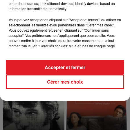
other data sources; Link different devices; Identify devices based on
La comédie musicale sur Edith Piaf
information transmitted automatically.
avec Zaz partira aux Etats-Unis. Le
producteur Thomas Langmann espère
Vous pouvez accepter en cliquant sur "Accepter et fermer", ou affiner en
pouvoir présenter ce spectacle "à 50
millions de...
sélectionnant les finalités et/ou partenaires dans "Gérer mes choix".
Vous pouvez également refuser en cliquant sur "Continuer sans
accepter". Vos préférences ne s'appliqueront que pour ce site. Vous
pouvez mettre à jour vos choix, ou retirer votre consentement à tout
moment via le lien "Gérer les cookies" situé en bas de chaque page.
9
10
11
12
13
14
15
Accepter et fermer
TITRES DIFFUSÉS
Gérer mes choix
10h37
10h37
10h28
10h28