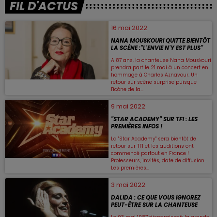
FIL D'ACTUS
16 mai 2022
NANA MOUSKOURI QUITTE BIENTÔT
LA SCÈNE :"L'ENVIE N'Y EST PLUS"
A 87 ans, la chanteuse Nana Mouskouri
prendra part le 21 mai à un concert en
hommage à Charles Aznavour. Un
retour sur scène surprise puisque
l'icône de la...
9 mai 2022
"STAR ACADEMY" SUR TF1 : LES
PREMIÈRES INFOS !
La "Star Academy" sera bientôt de
retour sur TF1 et les auditions ont
commencé partout en France !
Professeurs, invités, date de diffusion…
Les premières...
3 mai 2022
DALIDA : CE QUE VOUS IGNOREZ
PEUT-ÊTRE SUR LA CHANTEUSE