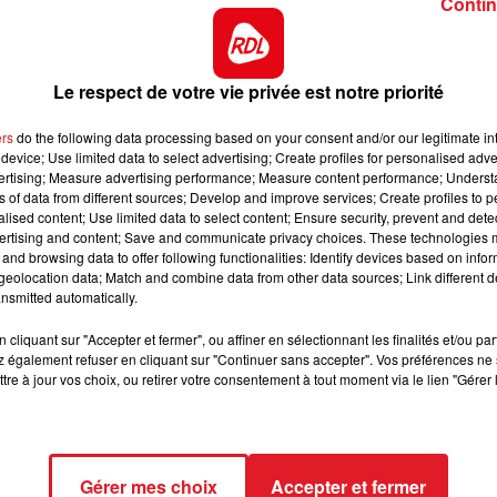
Contin
LES PRONOSTICS HIPPIQUES DE
Le respect de votre vie privée est notre priorité
SÉBASTIEN MORTAGNE : DIMANCH
12 JUILLET
ers
do the following data processing based on your consent and/or our legitimate int
device; Use limited data to select advertising; Create profiles for personalised adver
vertising; Measure advertising performance; Measure content performance; Unders
Dimanche 12 Juillet
ns of data from different sources; Develop and improve services; Create profiles to 
alised content; Use limited data to select content; Ensure security, prevent and detect
ertising and content; Save and communicate privacy choices. These technologies
and browsing data to offer following functionalities: Identify devices based on infor
eolocation data; Match and combine data from other data sources; Link different de
nsmitted automatically.
cliquant sur "Accepter et fermer", ou affiner en sélectionnant les finalités et/ou pa
 également refuser en cliquant sur "Continuer sans accepter". Vos préférences ne 
tre à jour vos choix, ou retirer votre consentement à tout moment via le lien "Gérer 
LES PRONOSTICS HIPPIQUES DE
SÉBASTIEN MORTAGNE : SAMEDI 11
JUILLET
Gérer mes choix
Accepter et fermer