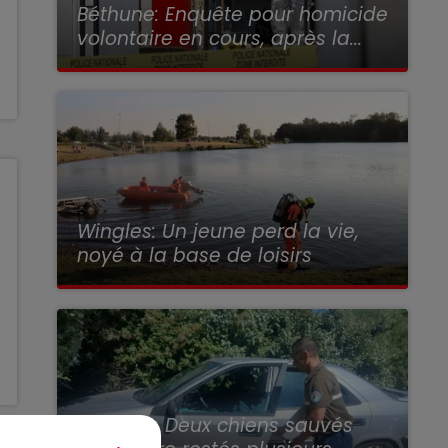
Béthune: Enquête pour homicide
13h00 - 16h00
16h00 - 19h
ÈS-MIDI QUI CHANTENT
LE JUKEBO
volontaire en cours, après la...
Wingles: Un jeune perd la vie,
noyé à la base de loisirs
Outreau: Deux chiens sauvés