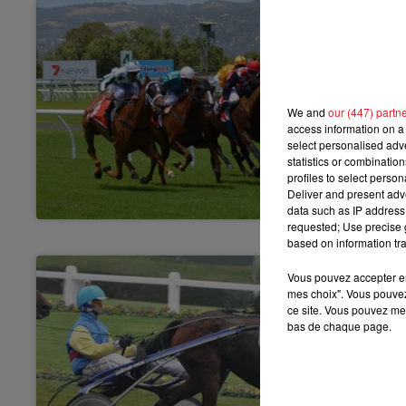
We and
our (447) partn
access information on a 
select personalised ad
statistics or combinatio
profiles to select person
Deliver and present adv
data such as IP address 
requested; Use precise g
based on information tra
Vous pouvez accepter en 
mes choix". Vous pouvez
ce site. Vous pouvez met
bas de chaque page.