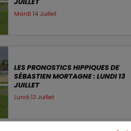
JUILLET
 - 13h00
& VOUS
LES APR
Mardi 14 Juillet
LES PRONOSTICS HIPPIQUES DE
SÉBASTIEN MORTAGNE : LUNDI 13
JUILLET
Lundi 13 Juillet