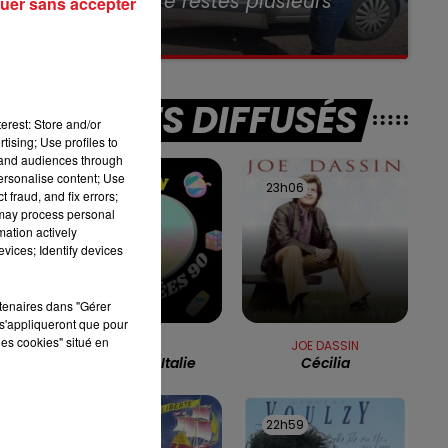
après être restés plusieurs
uer sans accepter
heures...
E
TITRES DIFFUSÉS
erest: Store and/or
tising; Use profiles to
tand audiences through
personalise content; Use
23h09
23h09
23h06
23h06
 fraud, and fix errors;
 may process personal
mation actively
vices; Identify devices
rtenaires dans "Gérer
s'appliqueront que pour
les cookies" situé en
LILICUB
JOE DASSIN
Voyage En Italie
Cécilia
23h02
23h02
22h59
22h59