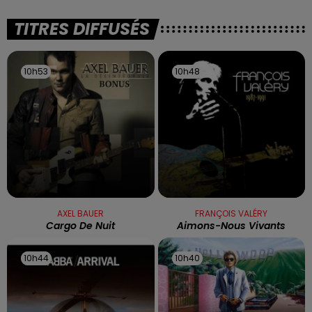
TITRES DIFFUSÉS
10h53
10h53
10h48
10h48
AXEL BAUER
FRANÇOIS VALÉRY
Cargo De Nuit
Aimons-Nous Vivants
10h44
10h44
10h40
10h40