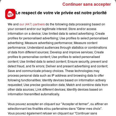
Continuer sans accepter
Le respect de votre vie privée est notre priorité
3
4
5
6
7
8
9
We and
our (447) partners
do the following data processing based on
your consent and/or our legitimate interest: Store and/or access
L'INFO DE LA RÉGION
information on a device; Use limited data to select advertising; Create
profiles for personalised advertising; Use profiles to select personalised
advertising; Measure advertising performance; Measure content
performance; Understand audiences through statistics or combinations
of data from different sources; Develop and improve services; Create
profiles to personalise content; Use profiles to select personalised
content; Use limited data to select content; Ensure security, prevent and
detect fraud, and fix errors; Deliver and present advertising and content;
Save and communicate privacy choices. These technologies may
process personal data such as IP address and browsing data to offer
following functionalities: Identify devices based on information actively
requested; Use precise geolocation data; Match and combine data from
Béthune: Enquête pour homicide
other data sources; Link different devices; Identify devices based on
volontaire en cours, après la...
information transmitted automatically.
Vous pouvez accepter en cliquant sur "Accepter et fermer", ou affiner en
sélectionnant les finalités et/ou partenaires dans "Gérer mes choix".
Vous pouvez également refuser en cliquant sur "Continuer sans