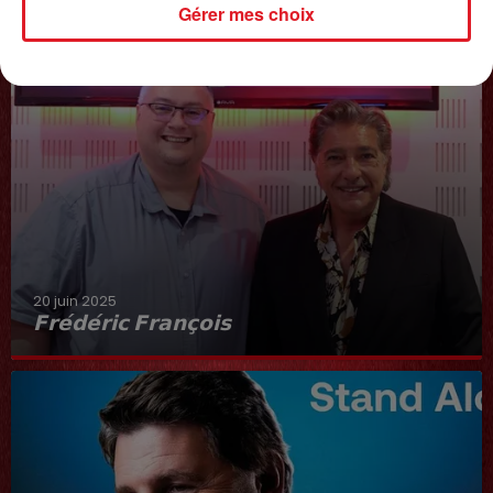
Gérer mes choix
20 juin 2025
𝗙𝗿𝗲́𝗱𝗲́𝗿𝗶𝗰 𝗙𝗿𝗮𝗻𝗰̧𝗼𝗶𝘀
Interview du 20 juin 2025