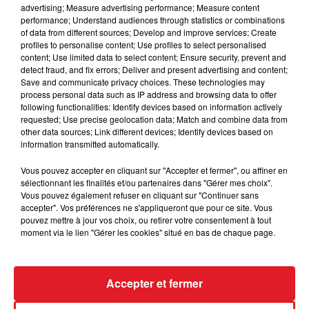
advertising; Measure advertising performance; Measure content
performance; Understand audiences through statistics or combinations
of data from different sources; Develop and improve services; Create
profiles to personalise content; Use profiles to select personalised
content; Use limited data to select content; Ensure security, prevent and
detect fraud, and fix errors; Deliver and present advertising and content;
Save and communicate privacy choices. These technologies may
process personal data such as IP address and browsing data to offer
following functionalities: Identify devices based on information actively
requested; Use precise geolocation data; Match and combine data from
1er août 2026
other data sources; Link different devices; Identify devices based on
GAGNEZ VOS ENTRÉES POUR TOUTE LA
information transmitted automatically.
FAMILLE À DENNLYS PARC !
Vous pouvez accepter en cliquant sur "Accepter et fermer", ou affiner en
sélectionnant les finalités et/ou partenaires dans "Gérer mes choix".
Vous pouvez également refuser en cliquant sur "Continuer sans
accepter". Vos préférences ne s'appliqueront que pour ce site. Vous
LES PODCASTS
pouvez mettre à jour vos choix, ou retirer votre consentement à tout
moment via le lien "Gérer les cookies" situé en bas de chaque page.
Accepter et fermer