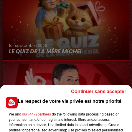
1er septembre 2025
LE QUIZ DE LA MÈRE MICHEL
Continuer sans accepter
Le respect de votre vie privée est notre priorité
We and
our (447) partners
do the following data processing based on
your consent and/or our legitimate interest: Store and/or access
8 avril 2022
LA COURSE AU CADDIE
information on a device; Use limited data to select advertising; Create
profiles for personalised advertising; Use profiles to select personalised