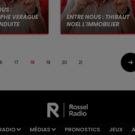
US :
PHE VERAGUE
ENTRE NOUS : THIBAUT
NDUITE
NOEL L'IMMOBILIER
16
17
18
19
20
21
RADIO
MÉDIAS
PRONOSTICS
JEUX