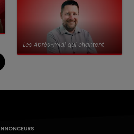
Les Après-midi qui chantent
avec Alex
ANNONCEURS