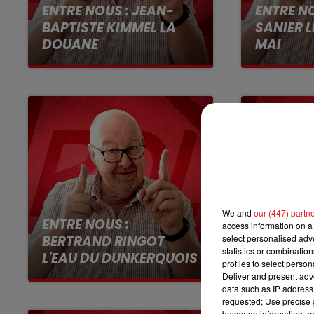
ENTRE NOUS : JEAN-
ENTRE N
11h00 - 12h00
SUR UN AIR D'ACCORDÉON
BAPTISTE KIMMEL LA
SANIER L
DOUANE
MAI
ENTRE N
We and
our (447) partn
ENTRE NOUS :
DEROLLE
access information on a 
BERTRAND RINGOT
select personalised ad
DEGRAEV
statistics or combinatio
L'EAU DU DUNKERQUOIS
OMER
profiles to select person
Deliver and present adv
data such as IP address 
requested; Use precise g
based on information tra