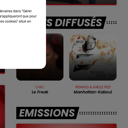
rtenaires dans "Gérer
s'appliqueront que pour
TITRES DIFFUSÉS
les cookies" situé en
8h16
8h16
8h12
8h12
CHIC
RENAUD & AXELLE RED
Le Freak
Manhattan-Kaboul
EMISSIONS