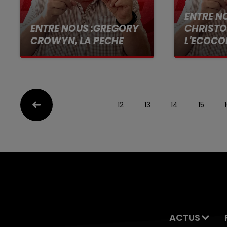
ENTRE NO
ENTRE NOUS :GREGORY
CHRISTO
CROWYN, LA PECHE
L'ECOCO
12
13
14
15
ACTUS