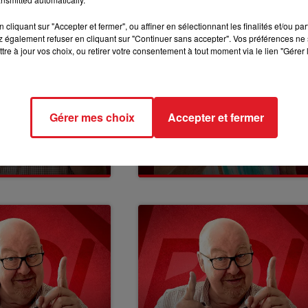
cliquant sur "Accepter et fermer", ou affiner en sélectionnant les finalités et/ou pa
 également refuser en cliquant sur "Continuer sans accepter". Vos préférences ne 
tre à jour vos choix, ou retirer votre consentement à tout moment via le lien "Gérer 
US : JEAN-
Gérer mes choix
Accepter et fermer
ILLAUT DE UFC
LA VOYANCE RDL AVEC
ISIR
SUZANNE DU 25 MARS
RES...
2022