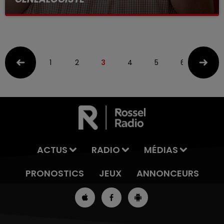
Entre nous tous les jours de 12h a 14h
1
2
3
4
5
6
ACTUS
RADIO
MÉDIAS
PRONOSTICS
JEUX
ANNONCEURS