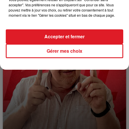
ENTRE NOUS : JEAN MICHEL BILLAUT UFC
accepter". Vos préférences ne s'appliqueront que pour ce site. Vous
QUE CHOISIR DU PDC
pouvez mettre à jour vos choix, ou retirer votre consentement à tout
Entre nous tous les jours de 12h a 14h
moment via le lien "Gérer les cookies" situé en bas de chaque page.
Accepter et fermer
Gérer mes choix