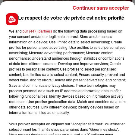
Continuer sans accepter
ENTRE NOUS : JACQUES DAVID LES REVES
Le respect de votre vie privée est notre priorité
Entre nous tous les jours de 12h a 14h
We and
our (447) partners
do the following data processing based on
your consent and/or our legitimate interest: Store and/or access
information on a device; Use limited data to select advertising; Create
profiles for personalised advertising; Use profiles to select personalised
advertising; Measure advertising performance; Measure content
performance; Understand audiences through statistics or combinations
of data from different sources; Develop and improve services; Create
profiles to personalise content; Use profiles to select personalised
content; Use limited data to select content; Ensure security, prevent and
detect fraud, and fix errors; Deliver and present advertising and content;
Save and communicate privacy choices. These technologies may
process personal data such as IP address and browsing data to offer
following functionalities: Identify devices based on information actively
requested; Use precise geolocation data; Match and combine data from
other data sources; Link different devices; Identify devices based on
information transmitted automatically.
Vous pouvez accepter en cliquant sur "Accepter et fermer", ou affiner en
sélectionnant les finalités et/ou partenaires dans "Gérer mes choix".
Vous pouvez également refuser en cliquant sur "Continuer sans